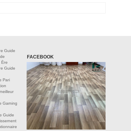
re Guide
 de
FACEBOOK
 Ère
re Guide
e Pari
tion
meilleur
de Gaming
re Guide
tissement
tionnaire