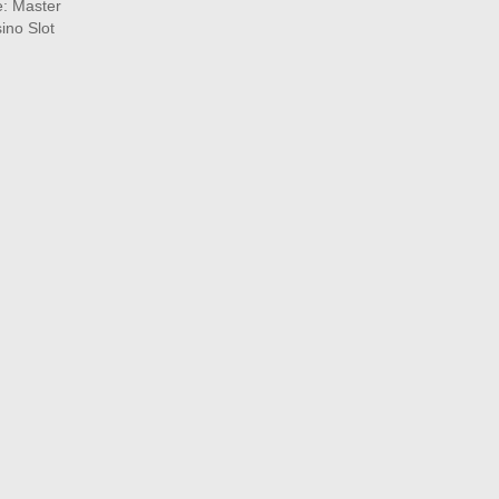
e: Master
ino Slot