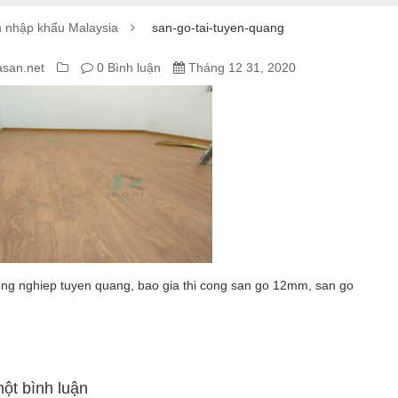
n nhập khẩu Malaysia
san-go-tai-tuyen-quang
asan.net
0 Bình luận
Tháng 12 31, 2020
N-
NG
ng nghiep tuyen quang, bao gia thi cong san go 12mm, san go
một bình luận