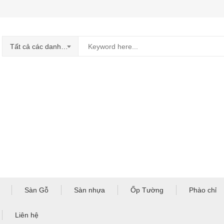
Tất cả các danh mục
Sàn Gỗ
Sàn nhựa
Ốp Tường
Phào chỉ
Liên hệ