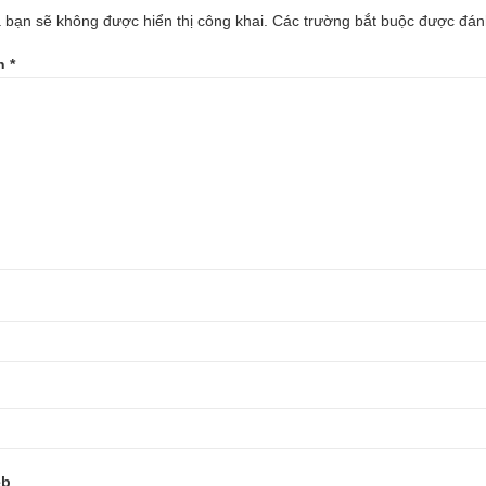
 bạn sẽ không được hiển thị công khai.
Các trường bắt buộc được đá
ận
*
eb