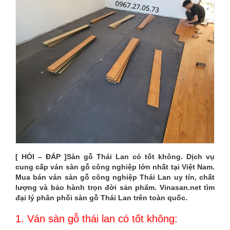
LAN
CÓ
TỐT
KHÔNG
[
HỎI
–
ĐÁP
[ HỎI – ĐÁP ]Sàn gỗ Thái Lan có tốt không. Dịch vụ
cung cấp ván sàn gỗ công nghiệp lớn nhất tại Việt Nam.
]
Mua bán ván sàn gỗ công nghiệp Thái Lan uy tín, chất
lượng và bảo hành trọn đời sản phẩm. Vinasan.net tìm
SÀN
đại lý phân phối sàn gỗ Thái Lan trên toàn quốc.
CÔNG
1. Ván sàn gỗ thái lan có tốt không: