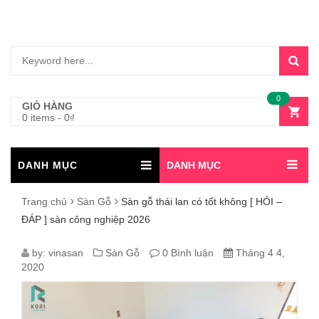
0
GIỎ HÀNG
0 items
-
0
₫
DANH MỤC
DANH MỤC
Trang chủ
Sàn Gỗ
Sàn gỗ thái lan có tốt không [ HỎI –
ĐÁP ] sàn công nghiệp 2026
SÀN
by:
vinasan
Sàn Gỗ
0 Bình luận
Tháng 4 4,
2020
GỖ
THÁI