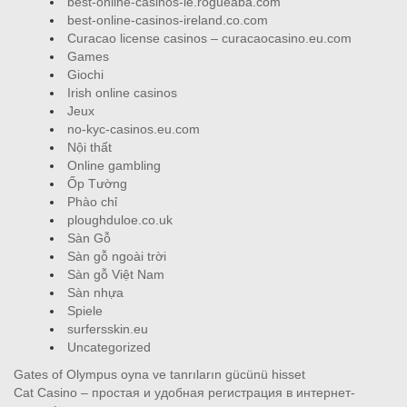
best-online-casinos-ie.rogueaba.com
best-online-casinos-ireland.co.com
Curacao license casinos – curacaocasino.eu.com
Games
Giochi
Irish online casinos
Jeux
no-kyc-casinos.eu.com
Nội thất
Online gambling
Ốp Tường
Phào chỉ
ploughduloe.co.uk
Sàn Gỗ
Sàn gỗ ngoài trời
Sàn gỗ Việt Nam
Sàn nhựa
Spiele
surfersskin.eu
Uncategorized
Gates of Olympus oyna ve tanrıların gücünü hisset
Cat Casino – простая и удобная регистрация в интернет-