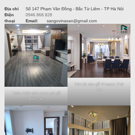
Địa chỉ
Số 147 Phạm Văn Đồng - Bắc Từ Liêm - TP Hà Nội
Điện
0946.868.828
thoại
Email:
sangovinasan@gmail.com
Ván lót sàn gỗ Vinasan Thái
lan
Hoàn thiện sàn nhựa giả gỗ
Bến Tre