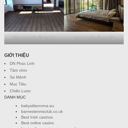
Sàn nhựa giả gỗ Lào Cai
Hình ảnh sàn gỗ cao cấp
GIỚI THIỆU
DN Phúc Linh
Tầm nhìn
Sứ Mệnh
Mục Tiêu
Chiến Lược
DANH MỤC
babysitterroma.eu
barnestennisclub.co.uk
Best Irish casinos
Best online casino