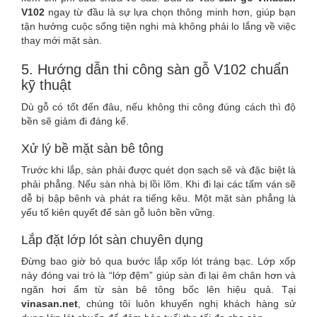
V102
ngay từ đầu là sự lựa chọn thông minh hơn, giúp bạn
tận hưởng cuộc sống tiện nghi mà không phải lo lắng về việc
thay mới mặt sàn.
5. Hướng dẫn thi công sàn gỗ V102 chuẩn
kỹ thuật
Dù gỗ có tốt đến đâu, nếu không thi công đúng cách thì độ
bền sẽ giảm đi đáng kể.
Xử lý bề mặt sàn bê tông
Trước khi lắp, sàn phải được quét dọn sạch sẽ và đặc biệt là
phải phẳng. Nếu sàn nhà bị lồi lõm. Khi đi lại các tấm ván sẽ
dễ bị bập bênh và phát ra tiếng kêu. Một mặt sàn phẳng là
yếu tố kiên quyết để sàn gỗ luôn bền vững.
Lắp đặt lớp lót sàn chuyên dụng
Đừng bao giờ bỏ qua bước lắp xốp lót tráng bạc. Lớp xốp
này đóng vai trò là “lớp đệm” giúp sàn đi lại êm chân hơn và
ngăn hơi ẩm từ sàn bê tông bốc lên hiệu quả. Tại
vinasan.net
, chúng tôi luôn khuyến nghị khách hàng sử