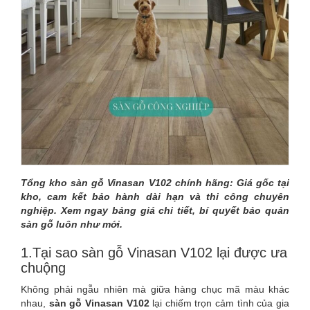
V102
CỐT
XANH
CHỐNG
ẨM
TỐT
NHẤT
Tổng kho sàn gỗ Vinasan V102 chính hãng: Giá gốc tại
kho, cam kết bảo hành dài hạn và thi công chuyên
nghiệp. Xem ngay bảng giá chi tiết, bí quyết bảo quản
sàn gỗ luôn như mới.
1.Tại sao sàn gỗ Vinasan V102 lại được ưa
chuộng
Không phải ngẫu nhiên mà giữa hàng chục mã màu khác
nhau,
sàn gỗ Vinasan V102
lại chiếm trọn cảm tình của gia