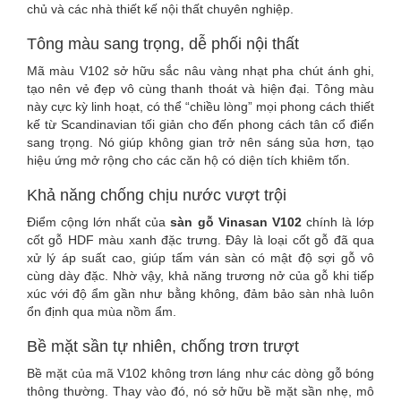
chủ và các nhà thiết kế nội thất chuyên nghiệp.
Tông màu sang trọng, dễ phối nội thất
Mã màu V102 sở hữu sắc nâu vàng nhạt pha chút ánh ghi,
tạo nên vẻ đẹp vô cùng thanh thoát và hiện đại. Tông màu
này cực kỳ linh hoạt, có thể “chiều lòng” mọi phong cách thiết
kế từ Scandinavian tối giản cho đến phong cách tân cổ điển
sang trọng. Nó giúp không gian trở nên sáng sủa hơn, tạo
hiệu ứng mở rộng cho các căn hộ có diện tích khiêm tốn.
Khả năng chống chịu nước vượt trội
Điểm cộng lớn nhất của
sàn gỗ Vinasan V102
chính là lớp
cốt gỗ HDF màu xanh đặc trưng. Đây là loại cốt gỗ đã qua
xử lý áp suất cao, giúp tấm ván sàn có mật độ sợi gỗ vô
cùng dày đặc. Nhờ vậy, khả năng trương nở của gỗ khi tiếp
xúc với độ ẩm gần như bằng không, đảm bảo sàn nhà luôn
ổn định qua mùa nồm ẩm.
Bề mặt sần tự nhiên, chống trơn trượt
Bề mặt của mã V102 không trơn láng như các dòng gỗ bóng
thông thường. Thay vào đó, nó sở hữu bề mặt sần nhẹ, mô