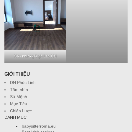
Sàn nhựa giả gỗ Lào Cai
Hình ảnh sàn gỗ cao cấp
GIỚI THIỆU
DN Phúc Linh
Tầm nhìn
Sứ Mệnh
Mục Tiêu
Chiến Lược
DANH MỤC
babysitterroma.eu
Best Irish casinos