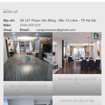
Địa chỉ
Số 147 Phạm Văn Đồng - Bắc Từ Liêm - TP Hà Nội
Điện
0946.868.828
thoại
Email:
sangovinasan@gmail.com
Ván lót sàn gỗ Vinasan Thái
lan
Hoàn thiện sàn nhựa giả gỗ
Bến Tre