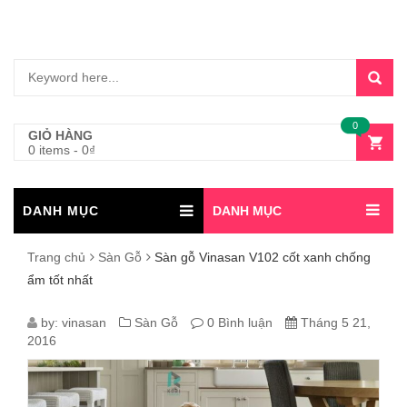
0
GIỎ HÀNG
0 items
-
0
₫
DANH MỤC
DANH MỤC
Trang chủ
Sàn Gỗ
Sàn gỗ Vinasan V102 cốt xanh chống
ẩm tốt nhất
SÀN
by:
vinasan
Sàn Gỗ
0 Bình luận
Tháng 5 21,
2016
GỖ
VINASAN