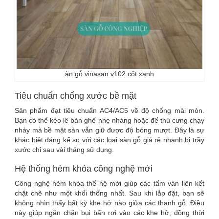
àn gỗ vinasan v102 cốt xanh
Tiêu chuẩn chống xước bề mặt
Sản phẩm đạt tiêu chuẩn AC4/AC5 về độ chống mài mòn.
Bạn có thể kéo lê bàn ghế nhẹ nhàng hoặc để thú cưng chạy
nhảy mà bề mặt sàn vẫn giữ được độ bóng mượt. Đây là sự
khác biệt đáng kể so với các loại sàn gỗ giá rẻ nhanh bị trầy
xước chỉ sau vài tháng sử dụng.
Hệ thống hèm khóa công nghệ mới
Công nghệ hèm khóa thế hệ mới giúp các tấm ván liên kết
chặt chẽ như một khối thống nhất. Sau khi lắp đặt, bạn sẽ
không nhìn thấy bất kỳ khe hở nào giữa các thanh gỗ. Điều
này giúp ngăn chặn bụi bẩn rơi vào các khe hở, đồng thời