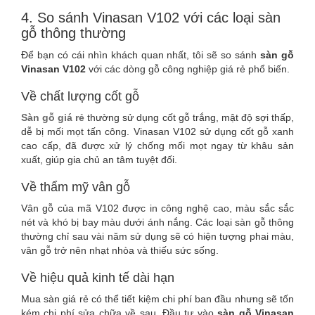
4. So sánh Vinasan V102 với các loại sàn
gỗ thông thường
Để bạn có cái nhìn khách quan nhất, tôi sẽ so sánh
sàn gỗ
Vinasan V102
với các dòng gỗ công nghiệp giá rẻ phổ biến.
Về chất lượng cốt gỗ
Sàn gỗ giá rẻ
thường sử dụng cốt gỗ trắng, mật độ sợi thấp,
dễ bị mối mọt tấn công. Vinasan V102 sử dụng cốt gỗ xanh
cao cấp, đã được xử lý chống mối mọt ngay từ khâu sản
xuất, giúp gia chủ an tâm tuyệt đối.
Về thẩm mỹ vân gỗ
Vân gỗ của mã V102 được in công nghệ cao, màu sắc sắc
nét và khó bị bay màu dưới ánh nắng. Các loại sàn gỗ thông
thường chỉ sau vài năm sử dụng sẽ có hiện tượng phai màu,
vân gỗ trở nên nhạt nhòa và thiếu sức sống.
Về hiệu quả kinh tế dài hạn
Mua sàn giá rẻ có thể tiết kiệm chi phí ban đầu nhưng sẽ tốn
kém chi phí sửa chữa về sau. Đầu tư vào
sàn gỗ Vinasan