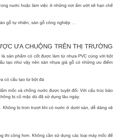
trong nước hoặc làm việc ở những nơi ẩm ướt sẽ hạn chế
 sàn gỗ tự nhiên, sàn gỗ công nghiệp …
ĐƯỢC ƯA CHUỘNG TRÊN THỊ TRƯỜNG
y là sản phẩm có cốt được làm từ nhựa PVC cùng với bột
n cấu tạo như vậy nên sàn nhựa giả gỗ có những ưu điểm
 có cấu tạo từ bột đá
Nấm mốc và chống nước được tuyệt đối. Với cấu trúc bảo
không bị cũ mặc dù đã sử dụng lâu ngày.
Không bị trơn trượt khi có nước ở dưới sàn, dễ dàng vệ
ng thi công hơn. Không cần sử dụng các loại máy mốc để