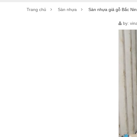
Trang chủ
Sàn nhựa
Sàn nhựa giả gỗ Bắc Ni
SÀN
by:
vin
NHỰ
GIẢ
GỖ
BẮC
NINH