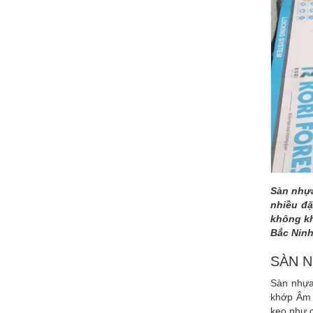
Sàn nhựa
nhiều đặ
không kh
Bắc Ninh
SÀN N
Sàn nhựa 
khớp Âm –
keo như c