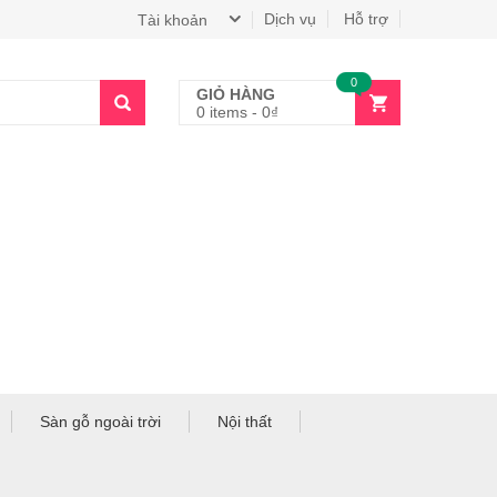
Dịch vụ
Hỗ trợ
Tài khoản
0
GIỎ HÀNG
0 items
-
0
₫
Sàn gỗ ngoài trời
Nội thất