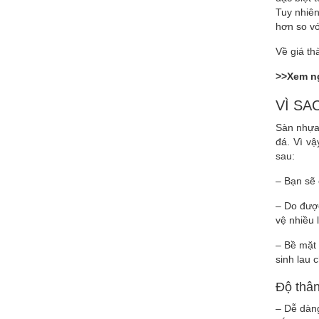
Tuy nhiê
hơn so v
Về giá th
>>Xem n
VÌ SA
Sàn nhựa
đá. Vì v
sau:
– Bạn sẽ
– Do đượ
vệ nhiều 
– Bề mặt 
sinh lau c
Độ thân
– Dễ dàng