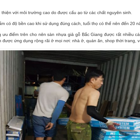
 thiện với môi trường cao do được cấu ạo từ các chất nguyên sinh.
m có độ bền cao khi sử dụng đúng cách, tuổi thọ có thể nên đến 20 n
 ưu điểm trên cho nên sàn nhựa giả gỗ Bắc Giang được rất nhiều cá
được ứng dụng rộng rãi ở mọi nơi: nhà ở, quán ăn, shop thời trang, v