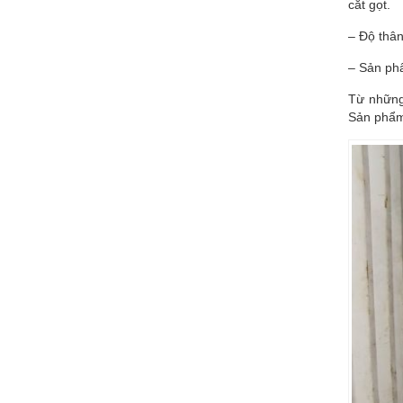
cắt gọt.
– Độ thân
– Sản phẩ
Từ những
Sản phẩm 