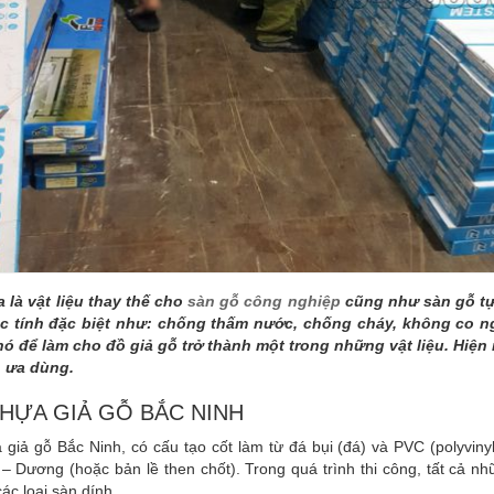
 là vật liệu thay thế cho
sàn gỗ công nghiệp
cũng như sàn gỗ tự 
c tính đặc biệt như: chống thấm nước, chống cháy, không co 
ó để làm cho đồ giả gỗ trở thành một trong những vật liệu. Hiện
 ưa dùng.
HỰA GIẢ GỖ BẮC NINH
giả gỗ Bắc Ninh, có cấu tạo cốt làm từ đá bụi (đá) và PVC (polyviny
 Dương (hoặc bản lề then chốt). Trong quá trình thi công, tất cả nh
ác loại sàn dính.