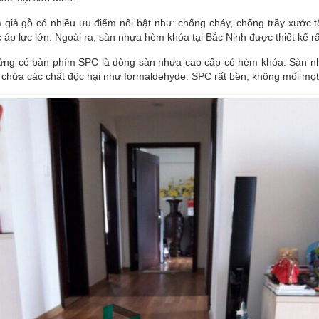
 giả gỗ có nhiều ưu điểm nổi bật như: chống cháy, chống trầy xước 
 áp lực lớn. Ngoài ra, sàn nhựa hèm khóa tại Bắc Ninh được thiết kế rấ
ứng có bàn phím SPC là dòng sàn nhựa cao cấp có hèm khóa. Sàn n
 chứa các chất độc hại như formaldehyde. SPC rất bền, không mối mọ