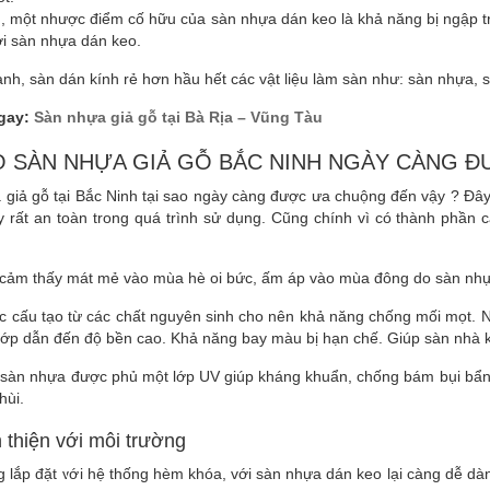
n, một nhược điểm cố hữu của sàn nhựa dán keo là khả năng bị ngập 
ới sàn nhựa dán keo.
ành, sàn dán kính rẻ hơn hầu hết các vật liệu làm sàn như: sàn nhựa,
gay:
Sàn nhựa giả gỗ tại Bà Rịa – Vũng Tàu
O SÀN NHỰA GIẢ GỖ BẮC NINH NGÀY CÀNG 
 giả gỗ tại Bắc Ninh tại sao ngày càng được ưa chuộng đến vậy ? Đâ
ậy rất an toàn trong quá trình sử dụng. Cũng chính vì có thành phầ
 cảm thấy mát mẻ vào mùa hè oi bức, ấm áp vào mùa đông do sàn nhựa
c cấu tạo từ các chất nguyên sinh cho nên khả năng chống mối mọt. 
lớp dẫn đến độ bền cao. Khả năng bay màu bị hạn chế. Giúp sàn nhà 
sàn nhựa được phủ một lớp UV giúp kháng khuẩn, chống bám bụi bẩn. 
hùi.
 thiện với môi trường
 lắp đặt với hệ thống hèm khóa, với sàn nhựa dán keo lại càng dễ dà