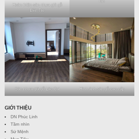
lan
Hoàn thiện sàn nhựa giả gỗ
Bến Tre
Sàn nhựa giả gỗ Lào Cai
Hình ảnh sàn gỗ cao cấp
GIỚI THIỆU
DN Phúc Linh
Tầm nhìn
Sứ Mệnh