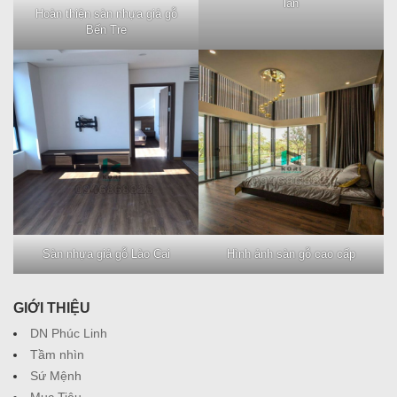
lan
Hoàn thiện sàn nhựa giả gỗ
Bến Tre
Sàn nhựa giả gỗ Lào Cai
Hình ảnh sàn gỗ cao cấp
GIỚI THIỆU
DN Phúc Linh
Tầm nhìn
Sứ Mệnh