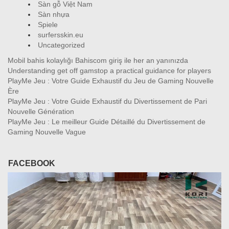
Sàn gỗ Việt Nam
Sàn nhựa
Spiele
surfersskin.eu
Uncategorized
Mobil bahis kolaylığı Bahiscom giriş ile her an yanınızda
Understanding get off gamstop a practical guidance for players
PlayMe Jeu : Votre Guide Exhaustif du Jeu de Gaming Nouvelle
Ère
PlayMe Jeu : Votre Guide Exhaustif du Divertissement de Pari
Nouvelle Génération
PlayMe Jeu : Le meilleur Guide Détaillé du Divertissement de
Gaming Nouvelle Vague
FACEBOOK