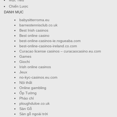
Mục Tiêu
Chiến Lược
DANH MỤC
babysitterroma.eu
barnestennisclub.co.uk
Best Irish casinos
Best online casino
best-online-casinos-ie.rogueaba.com
best-online-casinos-ireland.co.com
Curacao license casinos – curacaocasino.eu.com
Games
Giochi
Irish online casinos
Jeux
no-kyc-casinos.eu.com
Nội thất
Online gambling
Ốp Tường
Phào chỉ
ploughduloe.co.uk
Sàn Gỗ
Sàn gỗ ngoài trời