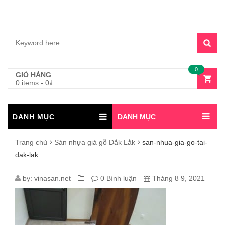
0
GIỎ HÀNG
0 items
-
0
₫
DANH MỤC
DANH MỤC
Trang chủ
Sàn nhựa giả gỗ Đắk Lắk
san-nhua-gia-go-tai-
dak-lak
SAN-
by:
vinasan.net
0 Bình luận
Tháng 8 9, 2021
NHUA-
GIA-