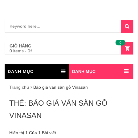
0
GIỎ HÀNG
0 items
-
0
₫
DANH MỤC
DANH MỤC
Trang chủ
Báo giá ván sàn gỗ Vinasan
THẺ:
BÁO GIÁ VÁN SÀN GỖ
VINASAN
Hiển thị 1 Của 1 Bài viết