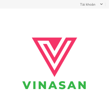
Tài khoản