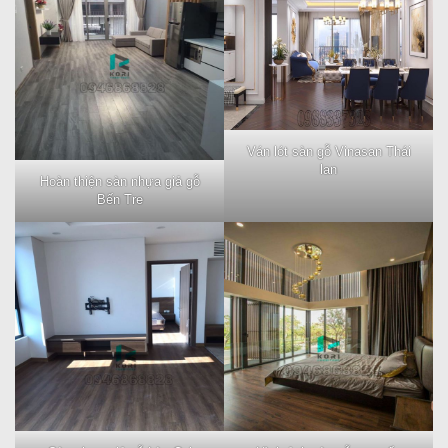
Ván lót sàn gỗ Vinasan Thái
lan
Hoàn thiện sàn nhựa giả gỗ
Bến Tre