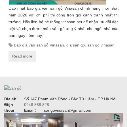
Cập nhật báo giá ván sàn gỗ Vinasan chính hãng mới nhất
năm 2026 với chi phí thi công trọn gói cạnh tranh nhất thị
trường. Hãy liên hệ hệ thống vinasan.net để nhận ưu đãi đặc
biệt và chọn được mẫu vân gỗ ưng ý nhất cho ngôi nhà của
bạn ngay hôm nay.
Báo giá ván sàn gỗ Vinasan
,
gia san go
,
san go vinasan
Read more
Địa chỉ
Số 147 Phạm Văn Đồng - Bắc Từ Liêm - TP Hà Nội
Điện
0946.868.828
thoại
Email:
sangovinasan@gmail.com