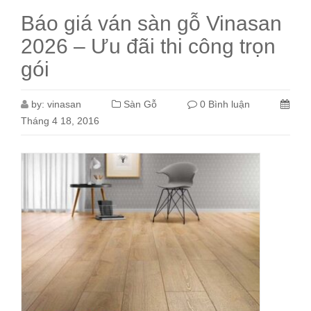
Báo giá ván sàn gỗ Vinasan
2026 – Ưu đãi thi công trọn
gói
by:
vinasan
Sàn Gỗ
0 Bình luận
Tháng 4 18, 2016