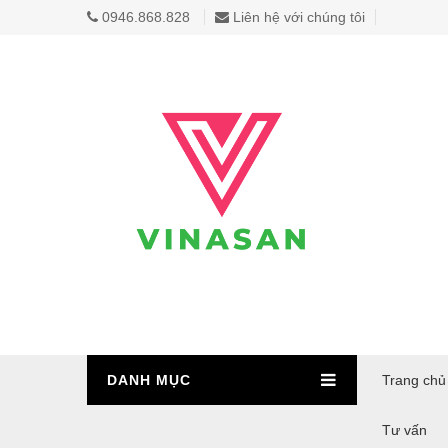
0946.868.828
Liên hệ với chúng tôi
DANH MỤC
Trang chủ
Tư vấn