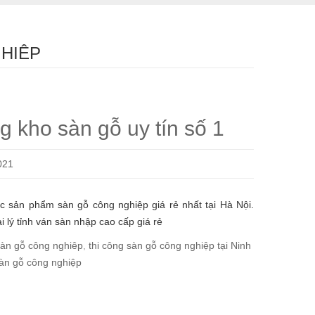
GHIÊP
 kho sàn gỗ uy tín số 1
021
 sản phẩm sàn gỗ công nghiệp giá rẻ nhất tại Hà Nội.
i lý tỉnh ván sàn nhập cao cấp giá rẻ
sàn gỗ công nghiêp
,
thi công sàn gỗ công nghiệp tại Ninh
sàn gỗ công nghiệp