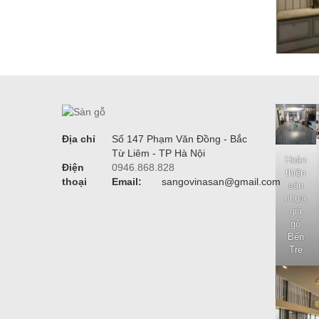
Địa chỉ
Số 147 Phạm Văn Đồng - Bắc
Từ Liêm - TP Hà Nội
Hoàn
Điện
0946.868.828
thiện
thoại
Email:
sangovinasan@gmail.com
sàn
nhựa
giả
gỗ
Bến
Tre