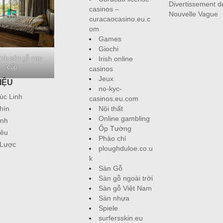
Divertissement 
casinos –
Nouvelle Vague
curacaocasino.eu.c
om
Games
Giochi
ảnh sàn gỗ cao
Irish online
cấp
casinos
Jeux
IỆU
no-kyc-
úc Linh
casinos.eu.com
hìn
Nội thất
Online gambling
nh
Ốp Tường
iêu
Phào chỉ
 Lược
ploughduloe.co.u
k
Sàn Gỗ
Sàn gỗ ngoài trời
Sàn gỗ Việt Nam
Sàn nhựa
Spiele
surfersskin.eu