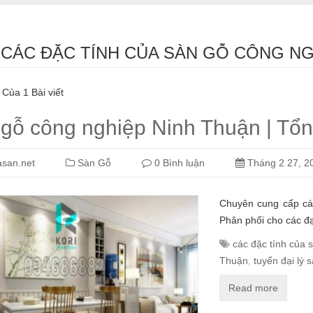
:
CÁC ĐẶC TÍNH CỦA SÀN GỖ CÔNG N
 Của 1 Bài viết
gỗ công nghiệp Ninh Thuận | Tổng
asan.net
Sàn Gỗ
0 Bình luận
Tháng 2 27, 2
Chuyên cung cấp các
Phân phối cho các đạ
các đặc tính của 
Thuận
,
tuyển đại lý 
Read more