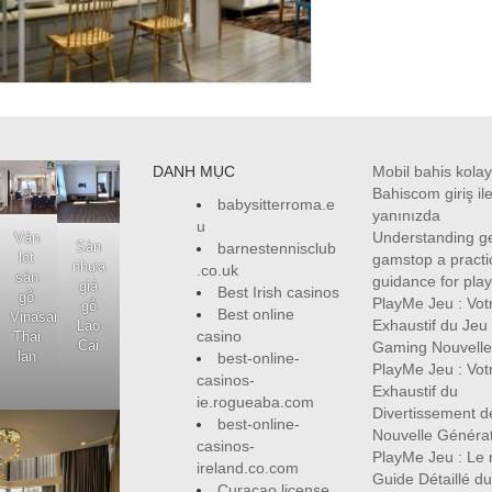
DANH MỤC
Mobil bahis kolay
Bahiscom giriş il
babysitterroma.e
yanınızda
u
Understanding ge
Ván
Sàn
barnestennisclub
lót
gamstop a practi
nhựa
.co.uk
sàn
guidance for pla
giả
Best Irish casinos
gỗ
PlayMe Jeu : Vot
gỗ
Best online
Vinasan
Exhaustif du Jeu
Lào
casino
Thái
Cai
Gaming Nouvelle
lan
best-online-
PlayMe Jeu : Vot
casinos-
Exhaustif du
ie.rogueaba.com
Divertissement d
best-online-
Nouvelle Généra
casinos-
PlayMe Jeu : Le 
ireland.co.com
Guide Détaillé du
Curacao license