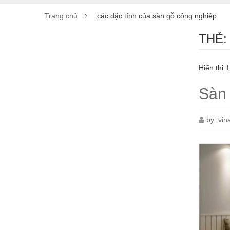
Trang chủ
các đặc tính của sàn gỗ công nghiêp
THẺ
Hiển thị 1
Sàn 
by:
vin