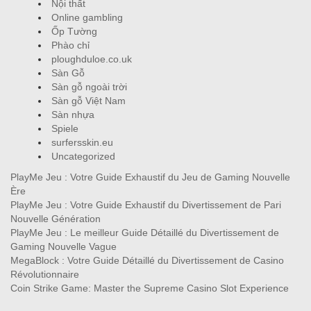
Nội thất
Online gambling
Ốp Tường
Phào chỉ
ploughduloe.co.uk
Sàn Gỗ
Sàn gỗ ngoài trời
Sàn gỗ Việt Nam
Sàn nhựa
Spiele
surfersskin.eu
Uncategorized
PlayMe Jeu : Votre Guide Exhaustif du Jeu de Gaming Nouvelle
Ère
PlayMe Jeu : Votre Guide Exhaustif du Divertissement de Pari
Nouvelle Génération
PlayMe Jeu : Le meilleur Guide Détaillé du Divertissement de
Gaming Nouvelle Vague
MegaBlock : Votre Guide Détaillé du Divertissement de Casino
Révolutionnaire
Coin Strike Game: Master the Supreme Casino Slot Experience