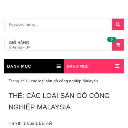
0
GIỎ HÀNG
0 items
-
0
₫
DANH MỤC
DANH MỤC
Trang chủ
các loại sàn gỗ công nghiệp Malaysia
THẺ:
CÁC LOẠI SÀN GỖ CÔNG
NGHIỆP MALAYSIA
Hiển thị 1 Của 1 Bài viết