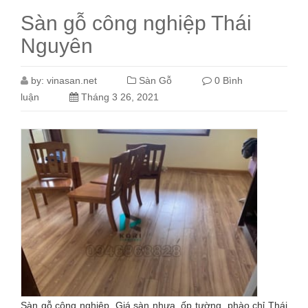
Sàn gỗ công nghiệp Thái
Nguyên
by:
vinasan.net
Sàn Gỗ
0 Bình
luận
Tháng 3 26, 2021
Sàn gỗ công nghiệp, Giá sàn nhựa, ốp tường, phào chỉ Thái