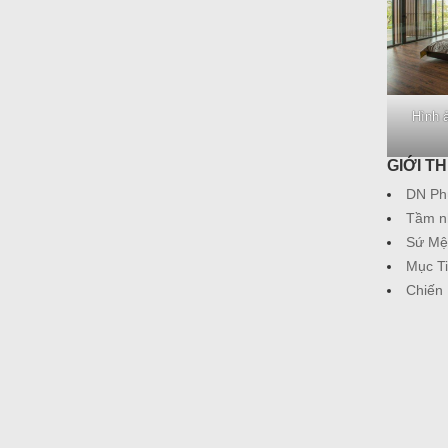
Hình 
GIỚI TH
DN Ph
Tầm n
Sứ Mệ
Mục T
Chiến