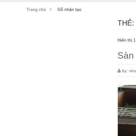
Trang chủ
Gỗ nhân tạo
THẺ
Hiển thị 1
Sàn 
by:
vin