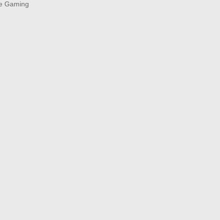
de Gaming