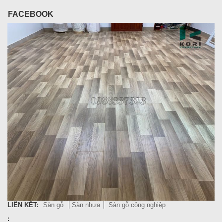
FACEBOOK
LIÊN KẾT:
Sàn gỗ
Sàn nhựa
Sàn gỗ công nghiệp
: