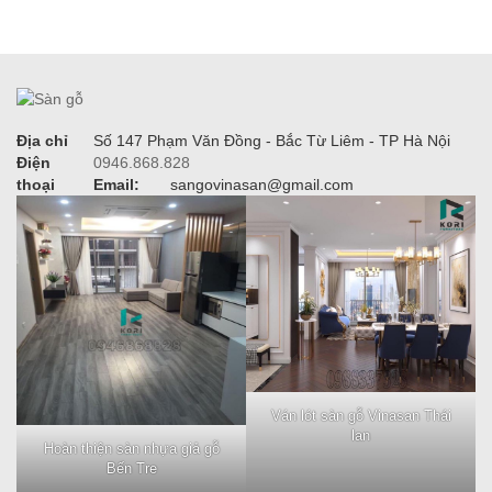
Địa chỉ
Số 147 Phạm Văn Đồng - Bắc Từ Liêm - TP Hà Nội
Điện
0946.868.828
thoại
Email:
sangovinasan@gmail.com
Ván lót sàn gỗ Vinasan Thái
lan
Hoàn thiện sàn nhựa giả gỗ
Bến Tre