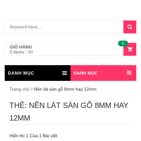
0
GIỎ HÀNG
0 items
-
0
₫
DANH MỤC
DANH MỤC
Trang chủ
Nên lát sàn gỗ 8mm hay 12mm
THẺ:
NÊN LÁT SÀN GỖ 8MM HAY
12MM
Hiển thị 1 Của 1 Bài viết