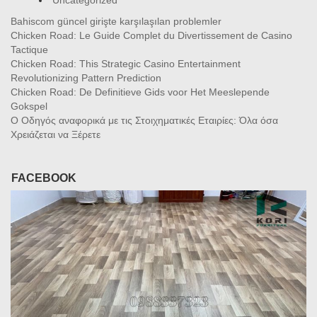
Uncategorized
Bahiscom güncel girişte karşılaşılan problemler
Chicken Road: Le Guide Complet du Divertissement de Casino
Tactique
Chicken Road: This Strategic Casino Entertainment
Revolutionizing Pattern Prediction
Chicken Road: De Definitieve Gids voor Het Meeslepende
Gokspel
Ο Οδηγός αναφορικά με τις Στοιχηματικές Εταιρίες: Όλα όσα
Χρειάζεται να Ξέρετε
FACEBOOK