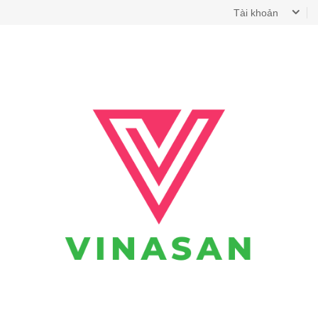
Tài khoản