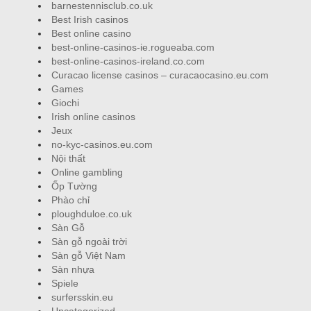
barnestennisclub.co.uk
Best Irish casinos
Best online casino
best-online-casinos-ie.rogueaba.com
best-online-casinos-ireland.co.com
Curacao license casinos – curacaocasino.eu.com
Games
Giochi
Irish online casinos
Jeux
no-kyc-casinos.eu.com
Nội thất
Online gambling
Ốp Tường
Phào chỉ
ploughduloe.co.uk
Sàn Gỗ
Sàn gỗ ngoài trời
Sàn gỗ Việt Nam
Sàn nhựa
Spiele
surfersskin.eu