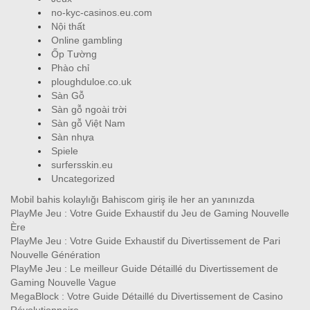
no-kyc-casinos.eu.com
Nội thất
Online gambling
Ốp Tường
Phào chỉ
ploughduloe.co.uk
Sàn Gỗ
Sàn gỗ ngoài trời
Sàn gỗ Việt Nam
Sàn nhựa
Spiele
surfersskin.eu
Uncategorized
Mobil bahis kolaylığı Bahiscom giriş ile her an yanınızda
PlayMe Jeu : Votre Guide Exhaustif du Jeu de Gaming Nouvelle
Ère
PlayMe Jeu : Votre Guide Exhaustif du Divertissement de Pari
Nouvelle Génération
PlayMe Jeu : Le meilleur Guide Détaillé du Divertissement de
Gaming Nouvelle Vague
MegaBlock : Votre Guide Détaillé du Divertissement de Casino