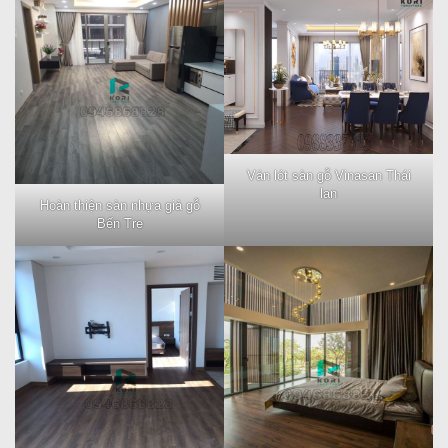
Ván lót sàn gỗ Vinasan Thái
lan
Hoàn thiện sàn nhựa giả gỗ
Bến Tre