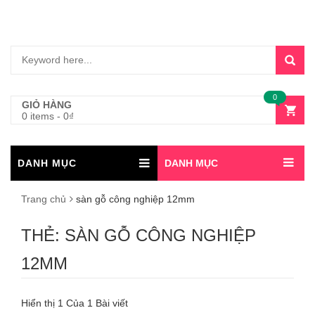
0
GIỎ HÀNG
0 items
-
0
₫
DANH MỤC
DANH MỤC
Trang chủ
sàn gỗ công nghiệp 12mm
THẺ:
SÀN GỖ CÔNG NGHIỆP
12MM
Hiển thị 1 Của 1 Bài viết