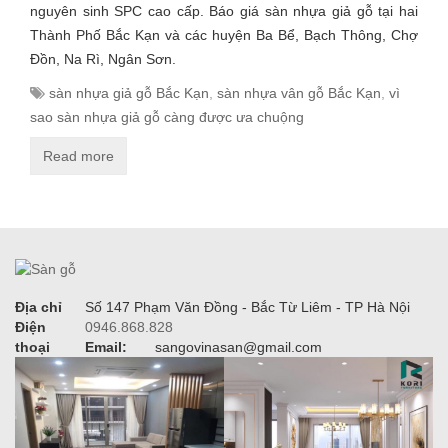
nguyên sinh SPC cao cấp. Báo giá sàn nhựa giả gỗ tại hai
Thành Phố Bắc Kạn và các huyện Ba Bể, Bạch Thông, Chợ
Đồn, Na Rì, Ngân Sơn.
sàn nhựa giả gỗ Bắc Kạn
,
sàn nhựa vân gỗ Bắc Kạn
,
vì
sao sàn nhựa giả gỗ càng được ưa chuộng
Read more
Địa chỉ
Số 147 Phạm Văn Đồng - Bắc Từ Liêm - TP Hà Nội
Điện
0946.868.828
thoại
Email:
sangovinasan@gmail.com