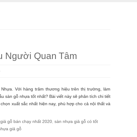
u Người Quan Tâm
0
hựa. Với hàng trăm thương hiệu trên thị trường, làm
 sàn gỗ nhựa tốt nhất? Bài viết này sẽ phân tích chi tiết
chọn xuất sắc nhất hiện nay, phù hợp cho cả nội thất và
 giả gỗ bán chạy nhất 2020
,
sàn nhựa giả gỗ có tốt
nhựa giả gỗ