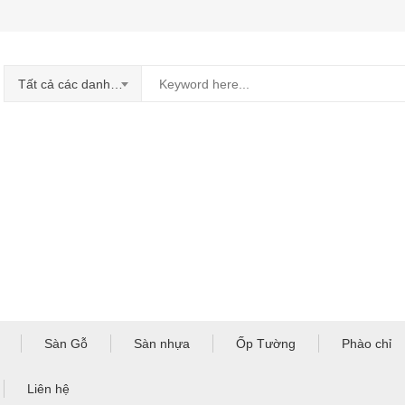
Tất cả các danh mục
Sàn Gỗ
Sàn nhựa
Ốp Tường
Phào chỉ
Liên hệ