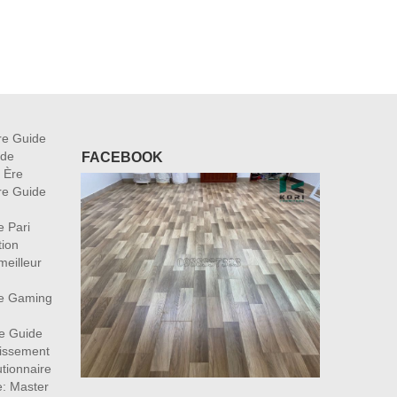
re Guide
 de
FACEBOOK
 Ère
re Guide
e Pari
tion
meilleur
de Gaming
re Guide
tissement
tionnaire
e: Master