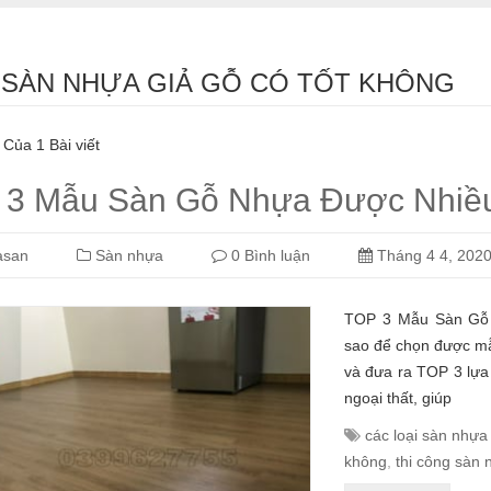
:
SÀN NHỰA GIẢ GỖ CÓ TỐT KHÔNG
 Của 1 Bài viết
 3 Mẫu Sàn Gỗ Nhựa Được Nhiề
asan
Sàn nhựa
0 Bình luận
Tháng 4 4, 202
TOP 3 Mẫu Sàn Gỗ N
sao để chọn được mẫu
và đưa ra TOP 3 lựa 
ngoại thất, giúp
các loại sàn nhựa
không
,
thi công sàn 