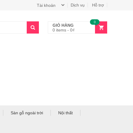
Dịch vụ
Hỗ trợ
Tài khoản
0
GIỎ HÀNG
0 items
-
0
₫
Sàn gỗ ngoài trời
Nội thất