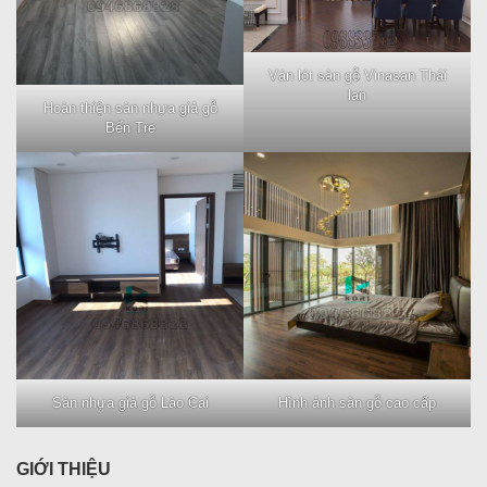
Ván lót sàn gỗ Vinasan Thái
lan
Hoàn thiện sàn nhựa giả gỗ
Bến Tre
Sàn nhựa giả gỗ Lào Cai
Hình ảnh sàn gỗ cao cấp
GIỚI THIỆU