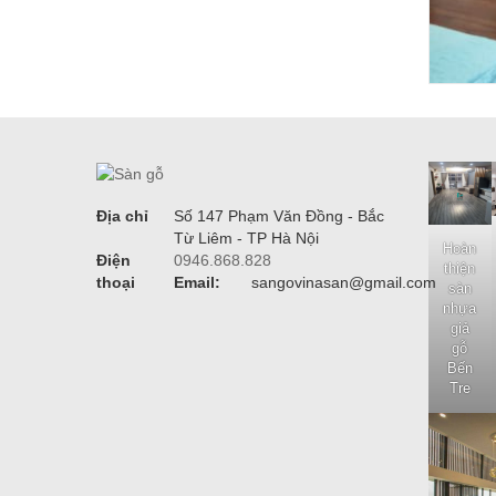
Địa chỉ
Số 147 Phạm Văn Đồng - Bắc
Từ Liêm - TP Hà Nội
Hoàn
Điện
0946.868.828
thiện
thoại
Email:
sangovinasan@gmail.com
sàn
nhựa
giả
gỗ
Bến
Tre