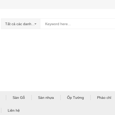
Tất cả các danh mục
Sàn Gỗ
Sàn nhựa
Ốp Tường
Phào chỉ
Liên hệ