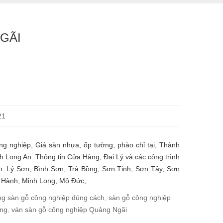
GÃI
21
g nghiệp, Giá sàn nhựa, ốp tường, phào chỉ tại, Thành
 Long An. Thông tin Cửa Hàng, Đại Lý và các công trình
n: Lý Sơn, Bình Sơn, Trà Bồng, Sơn Tịnh, Sơn Tây, Sơn
 Hành, Minh Long, Mộ Đức,
g sàn gỗ công nghiệp đúng cách
,
sàn gỗ công nghiệp
ông
,
ván sàn gỗ công nghiệp Quảng Ngãi