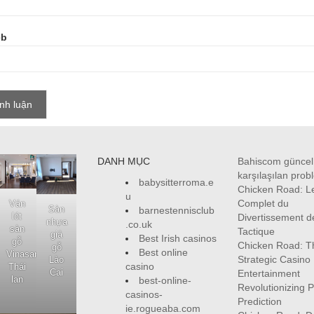
eb
DANH MỤC
Bahiscom güncel 
karşılaşılan prob
babysitterroma.e
Chicken Road: L
u
Complet du
Ván
Sàn
barnestennisclub
lót
Divertissement d
nhựa
.co.uk
sàn
Tactique
giả
Best Irish casinos
gỗ
Chicken Road: T
gỗ
Best online
Vinasan
Strategic Casino
Lào
casino
Thái
Cai
Entertainment
lan
best-online-
Revolutionizing P
casinos-
Prediction
ie.rogueaba.com