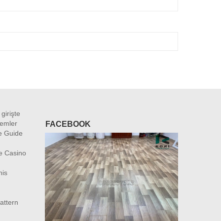
girişte
lemler
FACEBOOK
e Guide
e Casino
his
attern