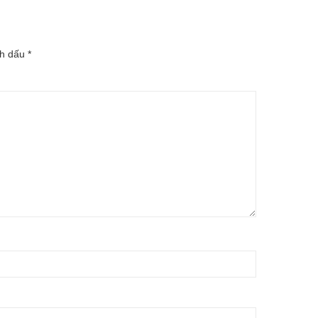
nh dấu
*