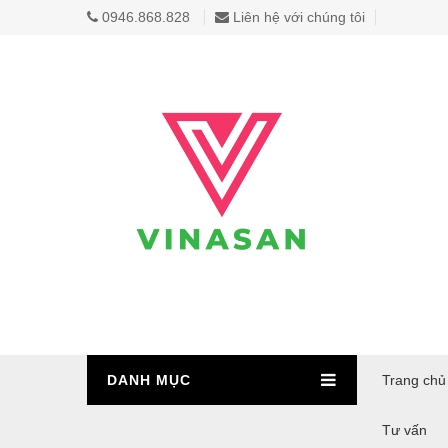
0946.868.828
Liên hệ với chúng tôi
DANH MỤC
Trang chủ
Tư vấn