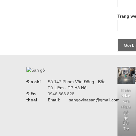
Trang w
Địa chỉ
Số 147 Phạm Văn Đồng - Bắc
Từ Liêm - TP Hà Nội
Hoàn
Điện
0946.868.828
thiện
thoại
Email:
sangovinasan@gmail.com
sàn
nhựa
giả
gỗ
Bến
Tre