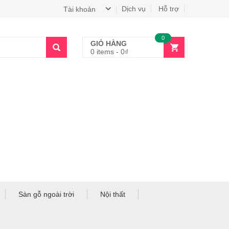
Dịch vụ
Hỗ trợ
Tài khoản
0
GIỎ HÀNG
0 items
-
0
₫
Sàn gỗ ngoài trời
Nội thất