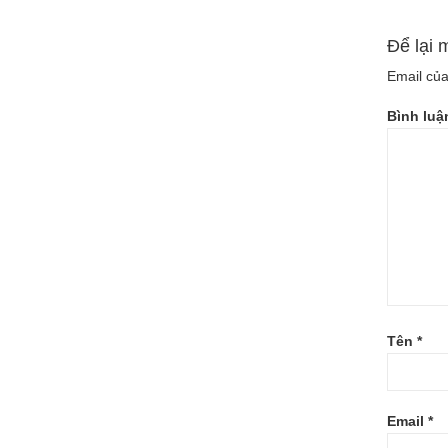
Để lại 
Email của
Bình lu
Tên
*
Email
*