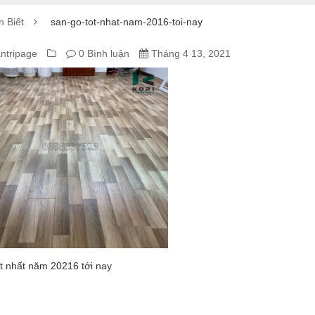
 Biết
san-go-tot-nhat-nam-2016-toi-nay
ntripage
0 Bình luận
Tháng 4 13, 2021
-
t nhất năm 20216 tới nay