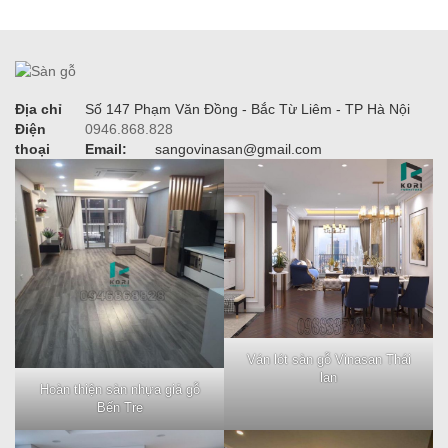
Địa chỉ
Số 147 Phạm Văn Đồng - Bắc Từ Liêm - TP Hà Nội
Điện
0946.868.828
thoại
Email:
sangovinasan@gmail.com
Ván lót sàn gỗ Vinasan Thái
lan
Hoàn thiện sàn nhựa giả gỗ
Bến Tre