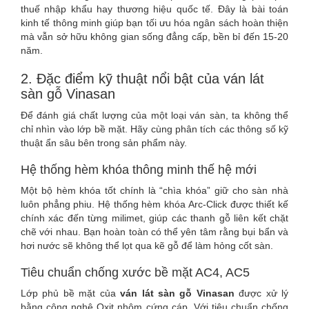
thuế nhập khẩu hay thương hiệu quốc tế. Đây là bài toán
kinh tế thông minh giúp bạn tối ưu hóa ngân sách hoàn thiện
mà vẫn sở hữu không gian sống đẳng cấp, bền bỉ đến 15-20
năm.
2. Đặc điểm kỹ thuật nổi bật của ván lát
sàn gỗ Vinasan
Để đánh giá chất lượng của một loại ván sàn, ta không thể
chỉ nhìn vào lớp bề mặt. Hãy cùng phân tích các thông số kỹ
thuật ẩn sâu bên trong sản phẩm này.
Hệ thống hèm khóa thông minh thế hệ mới
Một bộ hèm khóa tốt chính là “chìa khóa” giữ cho sàn nhà
luôn phẳng phiu. Hệ thống hèm khóa Arc-Click được thiết kế
chính xác đến từng milimet, giúp các thanh gỗ liên kết chặt
chẽ với nhau. Bạn hoàn toàn có thể yên tâm rằng bụi bẩn và
hơi nước sẽ không thể lọt qua kẽ gỗ để làm hỏng cốt sàn.
Tiêu chuẩn chống xước bề mặt AC4, AC5
Lớp phủ bề mặt của
ván lát sàn gỗ Vinasan
được xử lý
bằng công nghệ Oxit nhôm cứng cáp. Với tiêu chuẩn chống