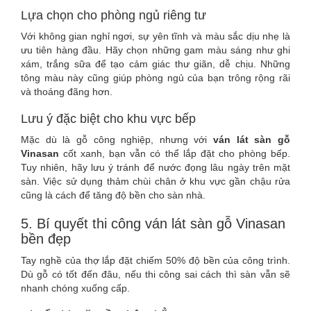
Lựa chọn cho phòng ngủ riêng tư
Với không gian nghỉ ngơi, sự yên tĩnh và màu sắc dịu nhẹ là
ưu tiên hàng đầu. Hãy chọn những gam màu sáng như ghi
xám, trắng sữa để tạo cảm giác thư giãn, dễ chịu. Những
tông màu này cũng giúp phòng ngủ của bạn trông rộng rãi
và thoáng đãng hơn.
Lưu ý đặc biệt cho khu vực bếp
Mặc dù là gỗ công nghiệp, nhưng với
ván lát sàn gỗ
Vinasan
cốt xanh, bạn vẫn có thể lắp đặt cho phòng bếp.
Tuy nhiên, hãy lưu ý tránh để nước đọng lâu ngày trên mặt
sàn. Việc sử dụng thảm chùi chân ở khu vực gần chậu rửa
cũng là cách để tăng độ bền cho sàn nhà.
5. Bí quyết thi công ván lát sàn gỗ Vinasan
bền đẹp
Tay nghề của thợ lắp đặt chiếm 50% độ bền của công trình.
Dù gỗ có tốt đến đâu, nếu thi công sai cách thì sàn vẫn sẽ
nhanh chóng xuống cấp.