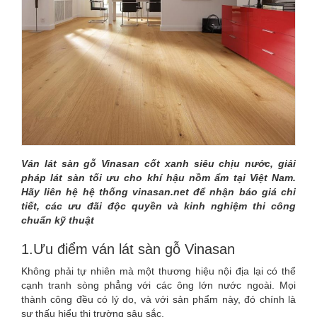
GỖ
VINASAN
CHÍNH
HÃNG
–
BẢNG
Ván lát sàn gỗ Vinasan cốt xanh siêu chịu nước, giải
pháp lát sàn tối ưu cho khí hậu nồm ẩm tại Việt Nam.
GIÁ
Hãy liên hệ hệ thống vinasan.net để nhận báo giá chi
tiết, các ưu đãi độc quyền và kinh nghiệm thi công
CHI
chuẩn kỹ thuật
TIẾT
1.Ưu điểm ván lát sàn gỗ Vinasan
2026
Không phải tự nhiên mà một thương hiệu nội địa lại có thể
cạnh tranh sòng phẳng với các ông lớn nước ngoài. Mọi
thành công đều có lý do, và với sản phẩm này, đó chính là
sự thấu hiểu thị trường sâu sắc.