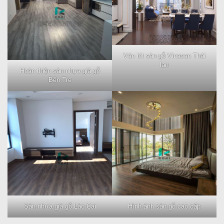
Ván lót sàn gỗ Vinasan Thái
lan
Hoàn thiện sàn nhựa giả gỗ
Bến Tre
Sàn nhựa giả gỗ Lào Cai
Hình ảnh sàn gỗ cao cấp