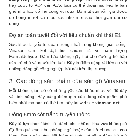
trầy xước từ AC4 đến AC5, bạn có thể thoải mái kéo lê bàn
ghế nhẹ hay để thú cưng vui đùa. Bề mặt sàn vẫn giữ được
độ bóng mượt và màu sắc như mới sau thời gian dài sử
dụng.
Độ an toàn tuyệt đối với tiêu chuẩn khí thải E1
Sức khỏe là yếu tố quan trọng nhất trong không gian sống.
Vinasan cam kết đạt tiêu chuẩn E1 về hàm lượng
Formaldehyde. Đảm bảo không gây hại cho đường hô hấp
của trẻ nhỏ và người lớn tuổi. Đây là điểm cộng rất lớn so với
những dòng gỗ công nghiệp trôi nổi trên thị trường.
3. Các dòng sản phẩm của sàn gỗ Vinasan
Mỗi không gian sẽ có những yêu cầu khác nhau về độ dày
và tính năng. Hãy cùng điểm qua các dòng sản phẩm phổ
biến nhất mà bạn có thể tìm thấy tại website
vinasan.net
.
Dòng 8mm cốt trắng truyền thống
Đây là lựa chọn “kinh tế” dành cho những khu vực không có
độ ẩm quá cao như phòng ngủ hoặc căn hộ chung cư cao
tầng. Dòng này giúp tiết kiệm chi phí thi công đáng kể mà