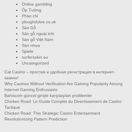
Online gambling
Ốp Tường
Phào chỉ
ploughduloe.co.uk
Sàn Gỗ
Sàn gỗ ngoài trời
Sàn gỗ Việt Nam
Sàn nhựa
Spiele
surfersskin.eu
Uncategorized
Cat Casino – простая и удобная регистрация в интернет-
казино!
Why Casinos Without Verification Are Gaining Popularity Among
Internet Gaming Enthusiasts
Bahiscom güncel girişte karşılaşılan problemler
Chicken Road: Le Guide Complet du Divertissement de Casino
Tactique
Chicken Road: This Strategic Casino Entertainment
Revolutionizing Pattern Prediction