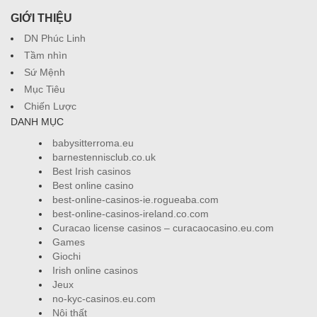
GIỚI THIỆU
DN Phúc Linh
Tầm nhìn
Sứ Mệnh
Mục Tiêu
Chiến Lược
DANH MỤC
babysitterroma.eu
barnestennisclub.co.uk
Best Irish casinos
Best online casino
best-online-casinos-ie.rogueaba.com
best-online-casinos-ireland.co.com
Curacao license casinos – curacaocasino.eu.com
Games
Giochi
Irish online casinos
Jeux
no-kyc-casinos.eu.com
Nội thất