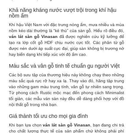
Khả năng kháng nước vượt trội trong khí hậu
nồm ẩm
Khí hậu Việt Nam với đặc trưng nóng ẩm, mưa nhiều và mùa
nồm kéo dài thường là “kẻ thù” của sàn gỗ. Hiểu rõ điều đó,
ván lát sàn gỗ Vinasan
đã được nghiên cứu kỹ lưỡng để
tạo ra lớp cốt gỗ HDF chịu nước cực tốt. Các phân tử gỗ
được nén dưới áp suất cực đại, giúp sàn không bị trương nở
hay biến dạng khi tiếp xúc với độ ẩm cao.
Màu sắc và vân gỗ tinh tế chuẩn gu người Việt
Các bộ sưu tập của thương hiệu này không chạy theo những
màu sắc quá rực rỡ hay xa lạ. Thay vào đó, hãng tập trung
vào những gam màu trung tính, vân gỗ tự nhiên sang trọng.
Từ phong cách Rustic mộc mạc đến phong cách Minimalist
tối giản, các mẫu ván sàn này đều dễ dàng phối hợp với đồ
nội thất gỗ trong nhà bạn.
Giá thành tối ưu cho mọi gia đình
Khi bạn lựa chọn
ván lát sàn gỗ Vinasan
, bạn đang chi trả
cho chất lượng thực tế của sản phẩm chứ không phải phí