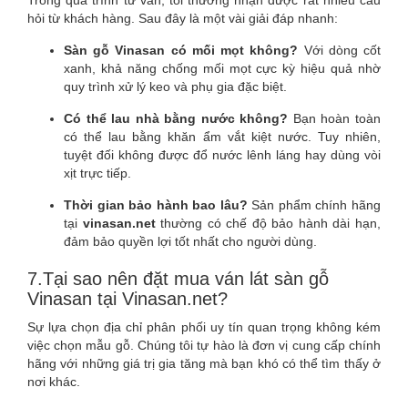
Trong quá trình tư vấn, tôi thường nhận được rất nhiều câu
hỏi từ khách hàng. Sau đây là một vài giải đáp nhanh:
Sàn gỗ Vinasan có mối mọt không?
Với dòng cốt
xanh, khả năng chống mối mọt cực kỳ hiệu quả nhờ
quy trình xử lý keo và phụ gia đặc biệt.
Có thể lau nhà bằng nước không?
Bạn hoàn toàn
có thể lau bằng khăn ẩm vắt kiệt nước. Tuy nhiên,
tuyệt đối không được đổ nước lênh láng hay dùng vòi
xịt trực tiếp.
Thời gian bảo hành bao lâu?
Sản phẩm chính hãng
tại
vinasan.net
thường có chế độ bảo hành dài hạn,
đảm bảo quyền lợi tốt nhất cho người dùng.
7.Tại sao nên đặt mua ván lát sàn gỗ
Vinasan tại Vinasan.net?
Sự lựa chọn địa chỉ phân phối uy tín quan trọng không kém
việc chọn mẫu gỗ. Chúng tôi tự hào là đơn vị cung cấp chính
hãng với những giá trị gia tăng mà bạn khó có thể tìm thấy ở
nơi khác.