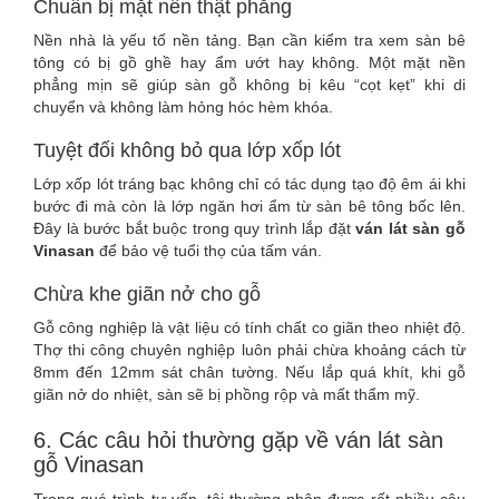
Chuẩn bị mặt nền thật phẳng
Nền nhà là yếu tố nền tảng. Bạn cần kiểm tra xem sàn bê
tông có bị gồ ghề hay ẩm ướt hay không. Một mặt nền
phẳng mịn sẽ giúp sàn gỗ không bị kêu “cọt kẹt” khi di
chuyển và không làm hỏng hóc hèm khóa.
Tuyệt đối không bỏ qua lớp xốp lót
Lớp xốp lót tráng bạc không chỉ có tác dụng tạo độ êm ái khi
bước đi mà còn là lớp ngăn hơi ẩm từ sàn bê tông bốc lên.
Đây là bước bắt buộc trong quy trình lắp đặt
ván lát sàn gỗ
Vinasan
để bảo vệ tuổi thọ của tấm ván.
Chừa khe giãn nở cho gỗ
Gỗ công nghiệp là vật liệu có tính chất co giãn theo nhiệt độ.
Thợ thi công chuyên nghiệp luôn phải chừa khoảng cách từ
8mm đến 12mm sát chân tường. Nếu lắp quá khít, khi gỗ
giãn nở do nhiệt, sàn sẽ bị phồng rộp và mất thẩm mỹ.
6. Các câu hỏi thường gặp về ván lát sàn
gỗ Vinasan