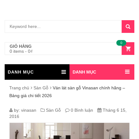
0
GIỎ HÀNG
0 items
-
0
₫
DANH MỤC
DANH MỤC
Trang chủ
Sàn Gỗ
Ván lát sàn gỗ Vinasan chính hãng –
Bảng giá chi tiết 2026
VÁN
by:
vinasan
Sàn Gỗ
0 Bình luận
Tháng 6 15,
2016
LÁT
SÀN