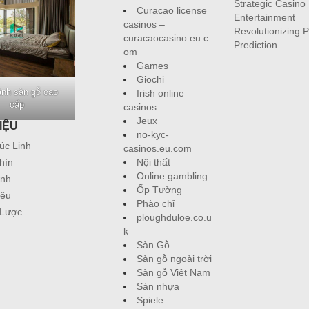
Strategic Casino
Curacao license
Entertainment
casinos –
Revolutionizing P
curacaocasino.eu.c
Prediction
om
Games
Giochi
ảnh sàn gỗ cao
Irish online
cấp
casinos
Jeux
IỆU
no-kyc-
úc Linh
casinos.eu.com
hìn
Nội thất
Online gambling
nh
Ốp Tường
iêu
Phào chỉ
 Lược
ploughduloe.co.u
k
Sàn Gỗ
Sàn gỗ ngoài trời
Sàn gỗ Việt Nam
Sàn nhựa
Spiele