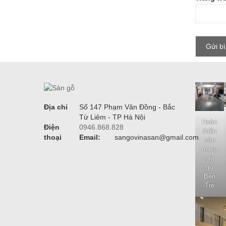
Địa chỉ
Số 147 Phạm Văn Đồng - Bắc
Từ Liêm - TP Hà Nội
Hoàn
Điện
0946.868.828
thiện
thoại
Email:
sangovinasan@gmail.com
sàn
nhựa
giả
gỗ
Bến
Tre