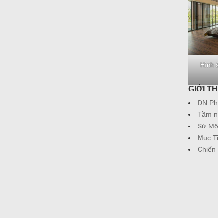
Hình 
GIỚI TH
DN Ph
Tầm n
Sứ Mệ
Mục T
Chiến