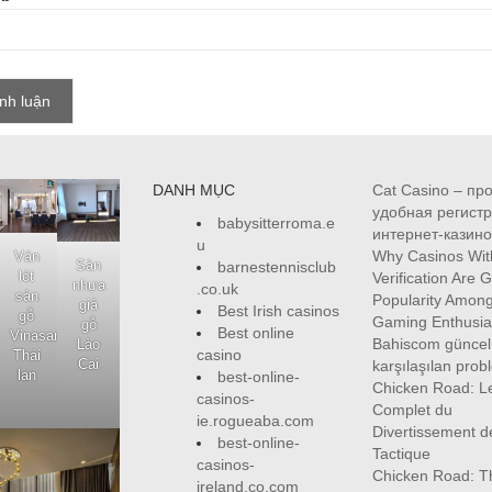
DANH MỤC
Cat Casino – пр
удобная регистр
babysitterroma.e
интернет-казино
u
Why Casinos Wit
Ván
Sàn
barnestennisclub
lót
Verification Are 
nhựa
.co.uk
sàn
Popularity Among
giả
Best Irish casinos
gỗ
Gaming Enthusia
gỗ
Best online
Vinasan
Bahiscom güncel 
Lào
casino
Thái
Cai
karşılaşılan prob
lan
best-online-
Chicken Road: L
casinos-
Complet du
ie.rogueaba.com
Divertissement d
best-online-
Tactique
casinos-
Chicken Road: T
ireland.co.com