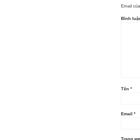
Email của
Bình lu
Tên
*
Email
*
Trang w