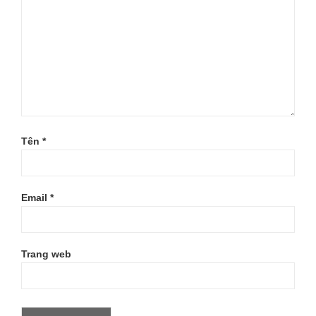
Tên
*
Email
*
Trang web