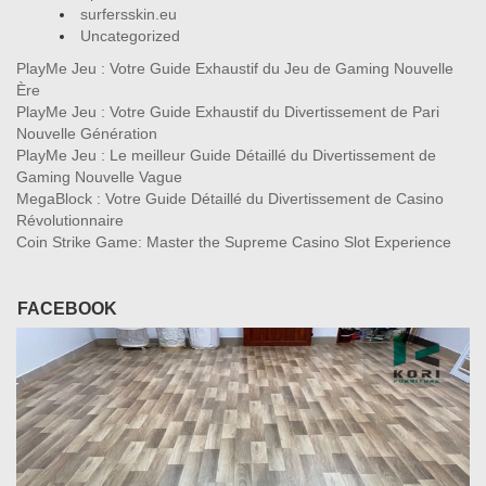
surfersskin.eu
Uncategorized
PlayMe Jeu : Votre Guide Exhaustif du Jeu de Gaming Nouvelle
Ère
PlayMe Jeu : Votre Guide Exhaustif du Divertissement de Pari
Nouvelle Génération
PlayMe Jeu : Le meilleur Guide Détaillé du Divertissement de
Gaming Nouvelle Vague
MegaBlock : Votre Guide Détaillé du Divertissement de Casino
Révolutionnaire
Coin Strike Game: Master the Supreme Casino Slot Experience
FACEBOOK