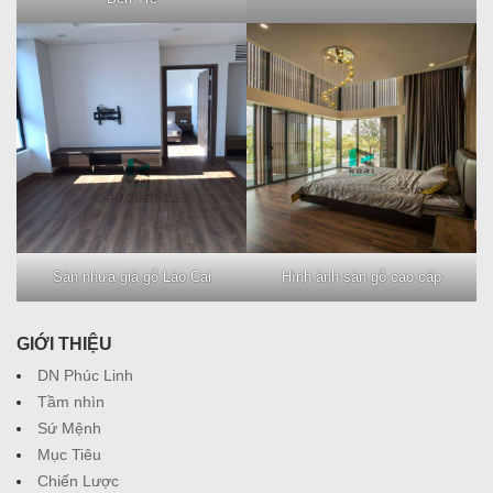
Sàn nhựa giả gỗ Lào Cai
Hình ảnh sàn gỗ cao cấp
GIỚI THIỆU
DN Phúc Linh
Tầm nhìn
Sứ Mệnh
Mục Tiêu
Chiến Lược