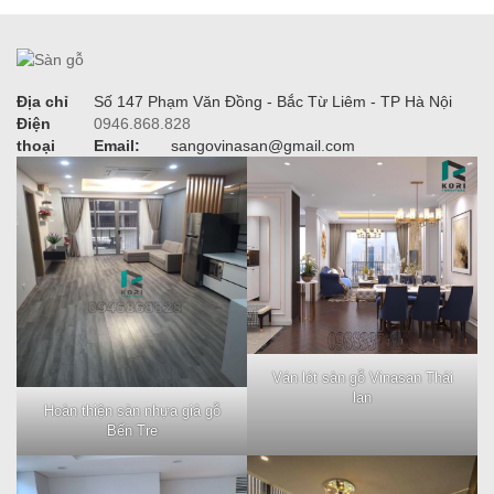
Địa chỉ
Số 147 Phạm Văn Đồng - Bắc Từ Liêm - TP Hà Nội
Điện
0946.868.828
thoại
Email:
sangovinasan@gmail.com
Ván lót sàn gỗ Vinasan Thái
lan
Hoàn thiện sàn nhựa giả gỗ
Bến Tre