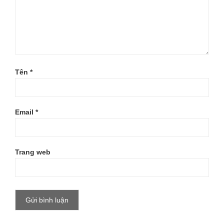
Tên
*
Email
*
Trang web