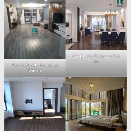
Ván lót sàn gỗ Vinasan Thái
lan
Hoàn thiện sàn nhựa giả gỗ
Bến Tre