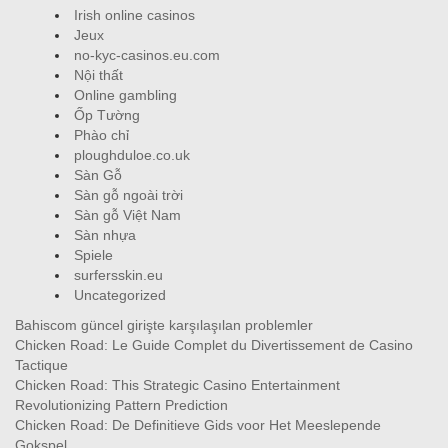
Irish online casinos
Jeux
no-kyc-casinos.eu.com
Nội thất
Online gambling
Ốp Tường
Phào chỉ
ploughduloe.co.uk
Sàn Gỗ
Sàn gỗ ngoài trời
Sàn gỗ Việt Nam
Sàn nhựa
Spiele
surfersskin.eu
Uncategorized
Bahiscom güncel girişte karşılaşılan problemler
Chicken Road: Le Guide Complet du Divertissement de Casino
Tactique
Chicken Road: This Strategic Casino Entertainment
Revolutionizing Pattern Prediction
Chicken Road: De Definitieve Gids voor Het Meeslepende
Gokspel