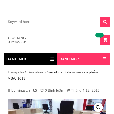
0
GIỎ HÀNG
0 items
-
0
₫
DANH MỤC
DANH MỤC
Trang chủ
Sàn nhựa
Sàn nhựa Galaxy mã sản phẩm
MSW 1013
SÀN
by:
vinasan
0 Bình luận
Tháng 4 12, 2016
NHỰA
GALAXY