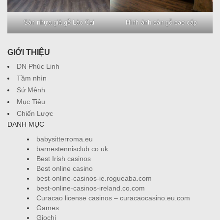
Sàn nhựa giả gỗ Lào Cai
Hình ảnh sàn gỗ cao cấp
GIỚI THIỆU
DN Phúc Linh
Tầm nhìn
Sứ Mệnh
Mục Tiêu
Chiến Lược
DANH MỤC
babysitterroma.eu
barnestennisclub.co.uk
Best Irish casinos
Best online casino
best-online-casinos-ie.rogueaba.com
best-online-casinos-ireland.co.com
Curacao license casinos – curacaocasino.eu.com
Games
Giochi