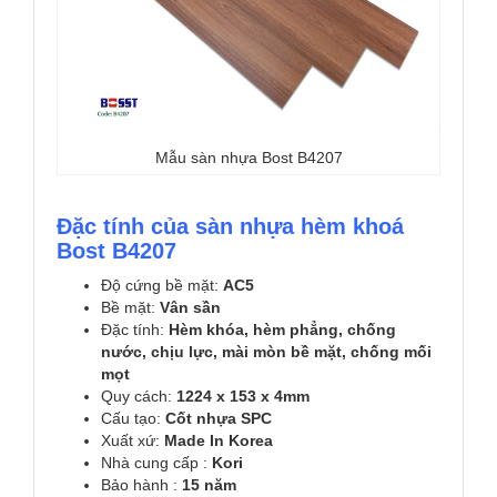
Mẫu sàn nhựa Bost B4207
Đặc tính của sàn nhựa hèm khoá
Bost B4207
Độ cứng bề mặt:
AC5
Bề mặt:
Vân sần
Đặc tính:
Hèm khóa, hèm phẳng, chống
nước, chịu lực, mài mòn bề mặt, chống mối
mọt
Quy cách:
1224 x 153 x 4mm
Cấu tạo:
Cốt nhựa SPC
Xuất xứ:
Made In Korea
Nhà cung cấp :
Kori
Bảo hành :
15 năm