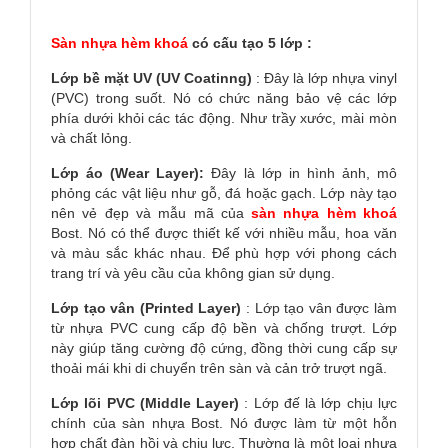
Sàn nhựa hèm khoá
có cấu tạo 5 lớp :
Lớp bề mặt UV (UV Coatinng)
: Đây là lớp nhựa vinyl
(PVC) trong suốt. Nó có chức năng bảo vệ các lớp
phía dưới khỏi các tác động. Như trầy xước, mài mòn
và chất lỏng.
Lớp áo (Wear Layer):
Đây là lớp in hình ảnh, mô
phỏng các vật liệu như gỗ, đá hoặc gạch. Lớp này tạo
nên vẻ đẹp và mẫu mã của
sàn nhựa hèm khoá
Bost. Nó có thể được thiết kế với nhiều mẫu, hoa văn
và màu sắc khác nhau. Để phù hợp với phong cách
trang trí và yêu cầu của không gian sử dụng.
Lớp tạo vân (Printed Layer)
: Lớp tạo vân được làm
từ nhựa PVC cung cấp độ bền và chống trượt. Lớp
này giúp tăng cường độ cứng, đồng thời cung cấp sự
thoải mái khi di chuyển trên sàn và cản trở trượt ngã.
Lớp lõi PVC (Middle Layer)
: Lớp đế là lớp chịu lực
chính của sàn nhựa Bost. Nó được làm từ một hỗn
hợp chất đàn hồi và chịu lực. Thường là một loại nhựa