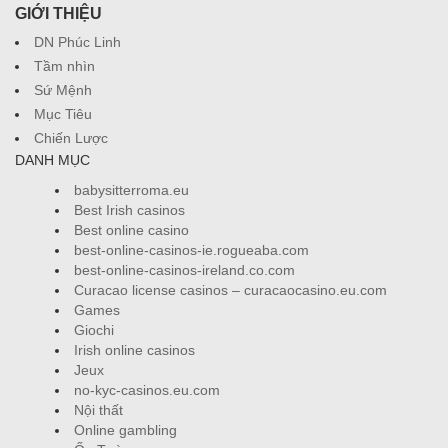
GIỚI THIỆU
DN Phúc Linh
Tầm nhìn
Sứ Mệnh
Mục Tiêu
Chiến Lược
DANH MỤC
babysitterroma.eu
Best Irish casinos
Best online casino
best-online-casinos-ie.rogueaba.com
best-online-casinos-ireland.co.com
Curacao license casinos – curacaocasino.eu.com
Games
Giochi
Irish online casinos
Jeux
no-kyc-casinos.eu.com
Nội thất
Online gambling