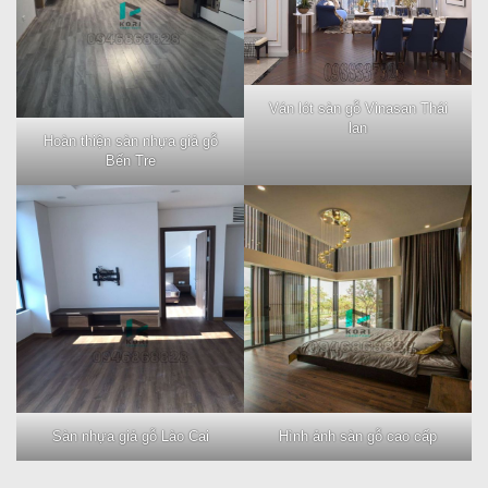
Ván lót sàn gỗ Vinasan Thái
lan
Hoàn thiện sàn nhựa giả gỗ
Bến Tre
Sàn nhựa giả gỗ Lào Cai
Hình ảnh sàn gỗ cao cấp