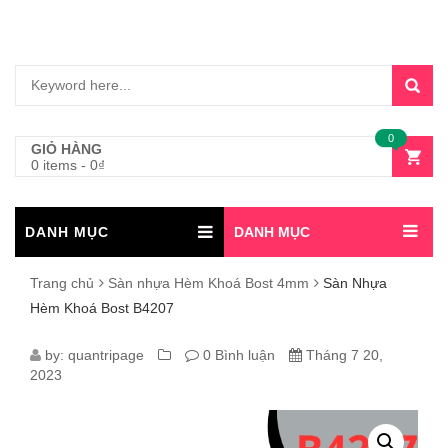
0
GIỎ HÀNG
0 items
-
0
₫
DANH MỤC
DANH MỤC
Trang chủ
Sàn nhựa Hèm Khoá Bost 4mm
Sàn Nhựa
Hèm Khoá Bost B4207
SÀN
by:
quantripage
0 Bình luận
Tháng 7 20,
2023
NHỰA
HÈM