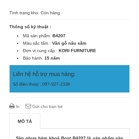
Tình trạng kho: Còn hàng
Thông số kỹ thuật :
Mã sản phẩm:
B4207
Màu sắc tấm :
Vân gỗ nâu sẫm
Đơn vị cung cấp :
KORI
FURNITURE
Bảo hành:
15 năm
Liên hệ hỗ trợ mua hàng:
Số điện thoại : 097-927-2338
In
Gửi cho bạn bè
MÔ TẢ
Sàn nhựa hèm khoá Bost B4207 là sản phẩm sàn