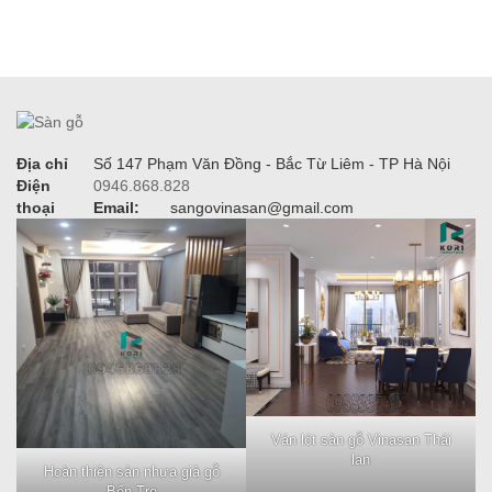
Địa chỉ
Số 147 Phạm Văn Đồng - Bắc Từ Liêm - TP Hà Nội
Điện
0946.868.828
thoại
Email:
sangovinasan@gmail.com
Ván lót sàn gỗ Vinasan Thái
lan
Hoàn thiện sàn nhựa giả gỗ
Bến Tre