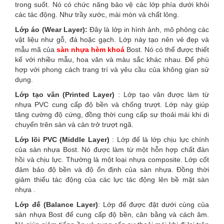
trong suốt. Nó có chức năng bảo vệ các lớp phía dưới khỏi
các tác động. Như trầy xước, mài mòn và chất lỏng.
Lớp áo (Wear Layer):
Đây là lớp in hình ảnh, mô phỏng các
vật liệu như gỗ, đá hoặc gạch. Lớp này tạo nên vẻ đẹp và
mẫu mã của
sàn nhựa hèm khoá
Bost. Nó có thể được thiết
kế với nhiều mẫu, hoa văn và màu sắc khác nhau. Để phù
hợp với phong cách trang trí và yêu cầu của không gian sử
dụng.
Lớp tạo vân (Printed Layer)
: Lớp tạo vân được làm từ
nhựa PVC cung cấp độ bền và chống trượt. Lớp này giúp
tăng cường độ cứng, đồng thời cung cấp sự thoải mái khi di
chuyển trên sàn và cản trở trượt ngã.
Lớp lõi PVC (Middle Layer)
: Lớp đế là lớp chịu lực chính
của sàn nhựa Bost. Nó được làm từ một hỗn hợp chất đàn
hồi và chịu lực. Thường là một loại nhựa composite. Lớp cốt
đảm bảo độ bền và độ ổn định của sàn nhựa. Đồng thời
giảm thiểu tác động của các lực tác động lên bề mặt sàn
nhựa .
Lớp đế (Balance Layer)
: Lớp đế được đặt dưới cùng của
sàn nhựa Bost để cung cấp độ bền, cân bằng và cách âm.