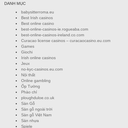
DANH MỤC
babysitterroma.eu
Best Irish casinos
Best online casino
best-online-casinos-ie.rogueaba.com
best-online-casinos-ireland.co.com
Curacao license casinos – curacaocasino.eu.com
Games
Giochi
Irish online casinos
Jeux
no-kyc-casinos.eu.com
Nội thất
Online gambling
Ốp Tường
Phào chỉ
ploughduloe.co.uk
Sàn Gỗ
Sàn gỗ ngoài trời
Sàn gỗ Việt Nam
Sàn nhựa
Spiele