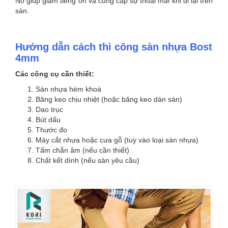
Nó giúp giảm tiếng ồn và cung cấp sự thoải mái khi đi lại trên
sàn.
Hướng dẫn cách thi công sàn nhựa Bost
4mm
Các công cụ cần thiết:
Sàn nhựa hèm khoá
Băng keo chịu nhiệt (hoặc băng keo dán sàn)
Dao trục
Bút dấu
Thước đo
Máy cắt nhựa hoặc cưa gỗ (tuỳ vào loại sàn nhựa)
Tấm chắn âm (nếu cần thiết)
Chất kết dính (nếu sàn yêu cầu)