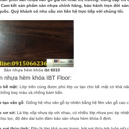
 Cam kết sản phẩm sàn nhựa chính hãng, bảo hành trọn đời sản 
quốc. Quý khách có nhu cầu xin liên hệ trực tiếp với chúng tôi.
Sàn nhựa hèm khóa
ibt 6010
n nhựa hèm khóa IBT Floor:
p bề mặt:
Lớp trên cùng được phủ lớp uv tạo cho bề mặt có khả năn
chống bay màu và chống bám bẩn.
p tạo vân gỗ
: Giống hệ như vân gỗ tự nhiên bằng hệ film vân gỗ cao
p cơ sở:
Là lớp xốp nhựa ép với nhau, có nhiều lớp nhựa pvc ép nhiệt
chịu lực, độ dẻo dai luôn đảm bảo sàn nhựa hèm khóa ổ định.
p sợi thủy tinh:
Đây là lớp khá quan trọng, bởi sợi thủy tnh luôn giữ