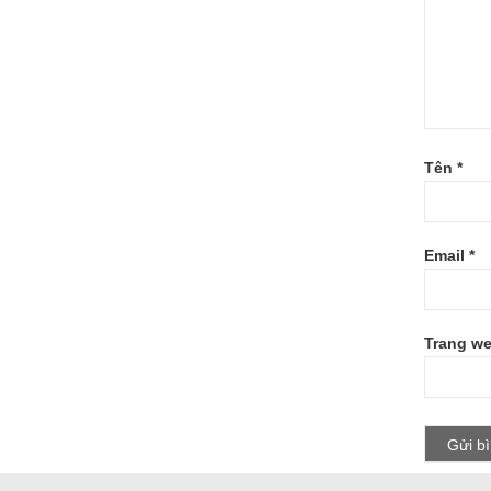
Tên
*
Email
*
Trang w