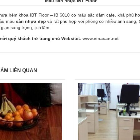
Mẫu sàn nhựa IBT Floor
hựa hèm khóa IBT Floor – IB 6010 có màu sắc đậm cafe, khá phù hợp 
mẫu màu
sàn nhựa đẹp
và rất phù hợp với phòng có nhiều ánh sáng, C
gian sang trọng, lịch lãm.
mời quý khách trở trang chủ WebsiteL
www.vinasan.net
ẨM LIÊN QUAN