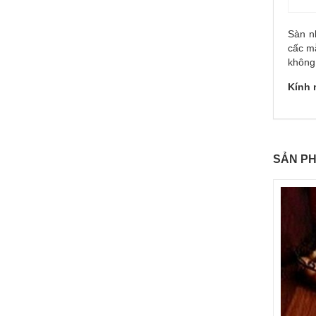
Sàn n
cấc 
không 
Kính 
SẢN PH