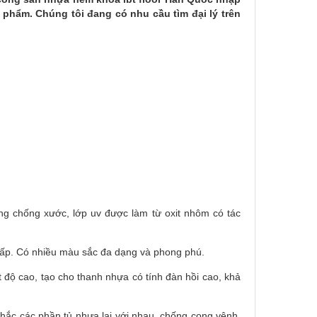
phẩm. Chúng tôi đang có nhu cầu tìm đại lý trên
g chống xước, lớp uv được làm từ oxit nhôm có tác
 cấp. Có nhiều màu sắc đa dạng và phong phú.
 độ cao, tạo cho thanh nhựa có tính đàn hồi cao, khả
 chắc các phần tủ nhựa lại với nhau, chống cong vênh,