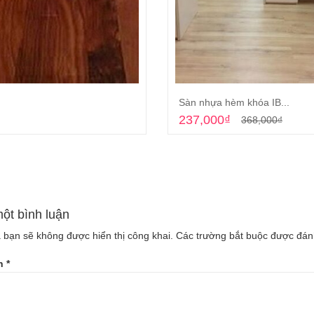
Sàn nhựa hèm khóa IB...
Giá
Giá
237,000
₫
368,000
₫
gốc
hiện
Đọc tiếp
Thêm vào giỏ hà
là:
tại
368,000₫.
là:
237,000₫.
một bình luận
 bạn sẽ không được hiển thị công khai.
Các trường bắt buộc được đá
ận
*