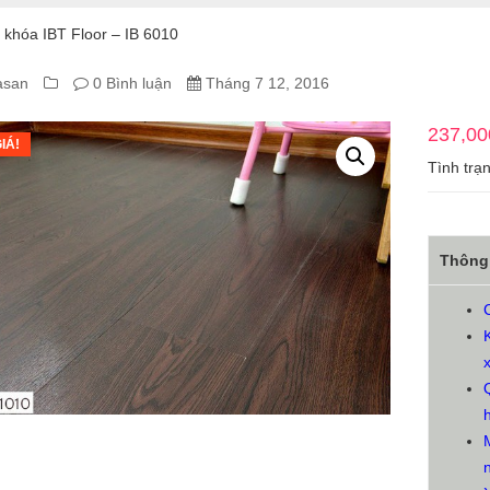
khóa IBT Floor – IB 6010
asan
0 Bình luận
Tháng 7 12, 2016
A
237,00
IÁ!
Tình trạ
A
Thông 
OR