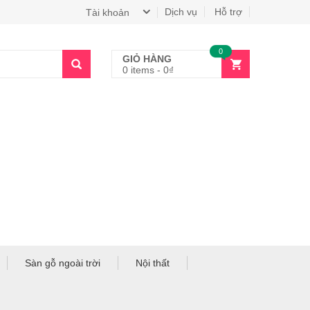
Dịch vụ
Hỗ trợ
Tài khoản
0
GIỎ HÀNG
0 items
-
0
₫
Sàn gỗ ngoài trời
Nội thất