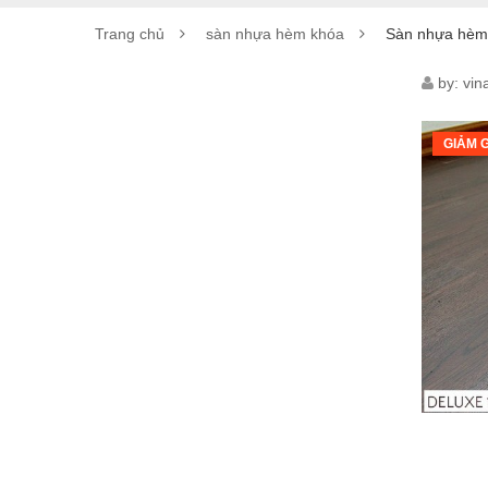
Trang chủ
sàn nhựa hèm khóa
Sàn nhựa hèm 
SÀN
by:
vin
NHỰ
GIẢM G
HÈM
KHÓ
IBT
FLO
–
IB
6010