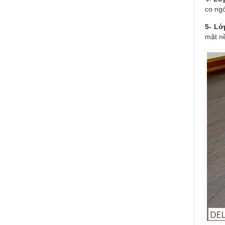
co ngó
5- Lớ
mặt n