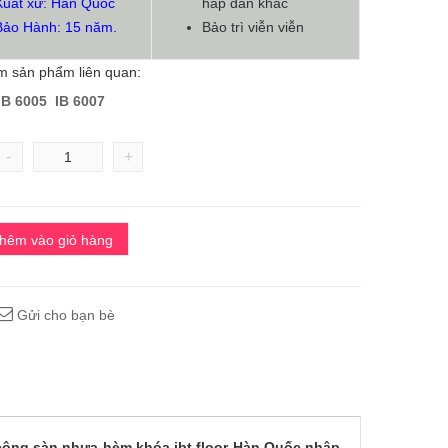
Xuất xứ: Hàn Quốc
hấp dẫn khác
Bảo Hành: 15 năm.
Bảo trì viễn viễn
 sản phẩm liên quan:
IB 6005
IB 6007
-
+
hêm vào giỏ hàng
Gửi cho bạn bè
 công sàn nhựa hèm khóa ibt floor Hàn Quốc nhập