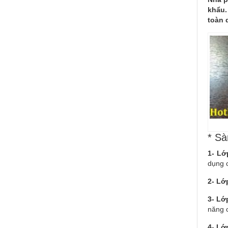
khẩu.
toàn 
* Sà
1- Lớ
dụng 
2- Lớ
3- Lớ
năng 
4- Lớ