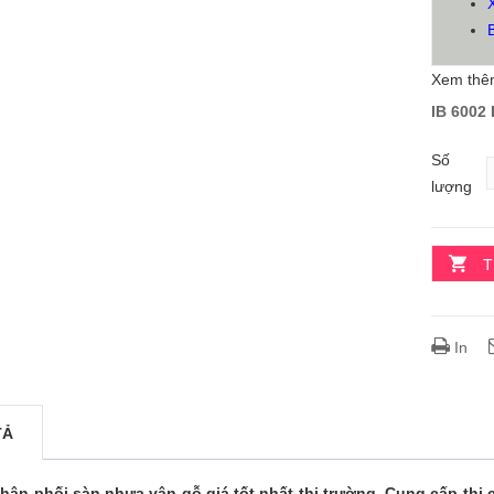
Xem thêm
IB 6002
Số
lượng
T
In
TẢ
hân phối sàn nhựa vân gỗ giá tốt nhất thị trường. Cung cấp thi