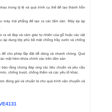
nhau trong tỷ lệ và quá trình cụ thể để tạo thành hỗn
 máy trải phẳng để tạo ra các tấm sàn. Máy ép áp
.
o ra vẻ đẹp và cảm giác tự nhiên của gỗ hoặc các vật
ặc áp dụng lớp phủ bề mặt chống trầy xước và chống
a để cho phép lắp đặt dễ dàng và nhanh chóng. Quá
các mặt hèm khóa chính xác trên tấm sàn.
m bảo rằng chúng đáp ứng các tiêu chuẩn và yêu cầu
mòn, chống trượt, chống thấm và các yếu tố khác.
c đóng gói và chuẩn bị cho quá trình vận chuyển và
 VE4131