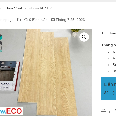
m Khoá VivaEco Floors VE4131
ntripage
0 Bình luận
Tháng 7 25, 2023
A
Tình trạ
Thông s
Á
Mã
Mà
ECO
Đơ
ORS
Bả
31
Liên 
Số điệ
In