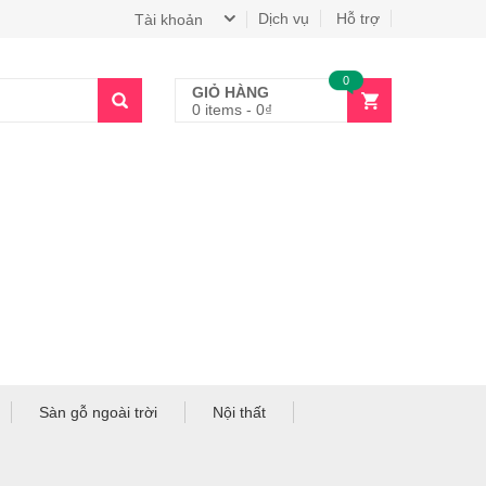
Dịch vụ
Hỗ trợ
Tài khoản
0
GIỎ HÀNG
0 items
-
0
₫
Sàn gỗ ngoài trời
Nội thất