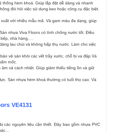
ệ thống hèm khoá. Giúp lắp đặt dễ dàng và nhanh
hông đòi hỏi việc sử dụng keo hoặc công cụ đặc biệt.
 xuất với nhiều mẫu mã. Và gam màu đa dạng, giúp
. Sàn nhựa Viva Floors có tính chống nước tốt. Điều
à bếp, nhà hàng,…
dàng lau chùi và không hấp thụ nước. Làm cho việc
 bảo vệ sàn khỏi các vết trầy xước, chỗ bị va đập.Và
à nấm mốc.
âm và cách nhiệt. Giúp giảm thiểu tiếng ồn và giữ
u lực. Sàn nhựa hèm khoá thường có tuổi thọ cao. Và
oors VE4131
 bị các nguyên liệu cần thiết. Đây bao gồm nhựa PVC
khác…