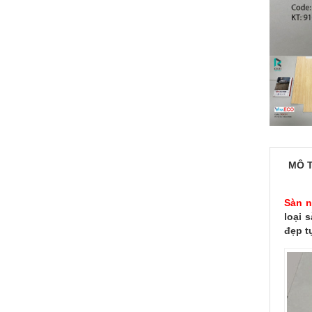
MÔ 
Sàn 
loại 
đẹp t