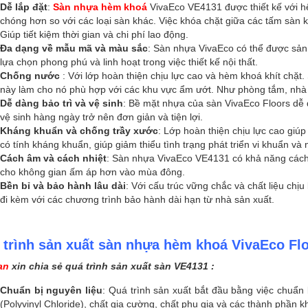
Dễ lắp đặt
:
Sàn nhựa hèm khoá
VivaEco VE4131 được thiết kế với h
chóng hơn so với các loại sàn khác. Việc khóa chặt giữa các tấm sàn k
Giúp tiết kiệm thời gian và chi phí lao động.
Đa dạng về mẫu mã và màu sắc
: Sàn nhựa VivaEco có thể được sản
lựa chọn phong phú và linh hoạt trong việc thiết kế nội thất.
Chống nước
: Với lớp hoàn thiện chịu lực cao và hèm khoá khít chặt
này làm cho nó phù hợp với các khu vực ẩm ướt. Như phòng tắm, nh
Dễ dàng bảo trì và vệ sinh
: Bề mặt nhựa của sàn VivaEco Floors dễ 
vệ sinh hàng ngày trở nên đơn giản và tiện lợi.
Kháng khuẩn và chống trầy xước
: Lớp hoàn thiện chịu lực cao giúp
có tính kháng khuẩn, giúp giảm thiểu tình trạng phát triển vi khuẩn v
Cách âm và cách nhiệt
: Sàn nhựa VivaEco VE4131 có khả năng cách 
cho không gian ấm áp hơn vào mùa đông.
Bền bỉ và bảo hành lâu dài
: Với cấu trúc vững chắc và chất liệu chị
đi kèm với các chương trình bảo hành dài hạn từ nhà sản xuất.
 trình sản xuất sàn nhựa hèm khoá VivaEco Fl
an
xin chia sẻ quá trình sản xuất sàn VE4131 :
Chuẩn bị nguyên liệu
: Quá trình sản xuất bắt đầu bằng việc chuẩn
(Polyvinyl Chloride), chất gia cường, chất phụ gia và các thành phần 