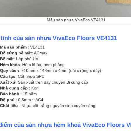
Mẫu sàn nhựa VivaEco VE4131
 tính của sàn nhựa VivaEco Floors VE4131
Mã sản phẩm
: VE4131
Độ cứng bề mặt
: ACmax
Bề mặt
: Lớp phủ UV
Hèm khóa
: Hèm khóa, hèm phẳng
Quy cách
: 910mm x 148mm x 4mm (dài x rộng x dày)
Cấu tạo
: Cốt nhựa SPC
Xuất xứ
: Sản xuất trên dây chuyền Bỉ cung cấp
Nhà cung cấp
: Kori
Bảo hành
: 15 năm
Độ phủ
: 0,5mm ~ AC4
Chất liệu
: Nhựa cốt trắng nguyên sinh xuyên sáng
điểm của sàn nhựa hèm khoá VivaEco Floors 