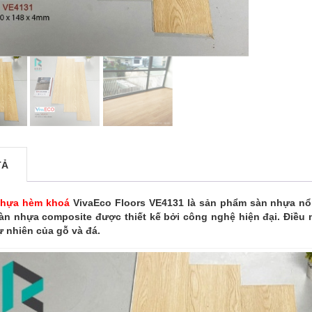
TẢ
nhựa hèm khoá
VivaEco Floors VE4131 là sản phẩm sàn nhựa nổi 
sàn nhựa composite được thiết kế bởi công nghệ hiện đại. Điều 
ự nhiên của gỗ và đá.