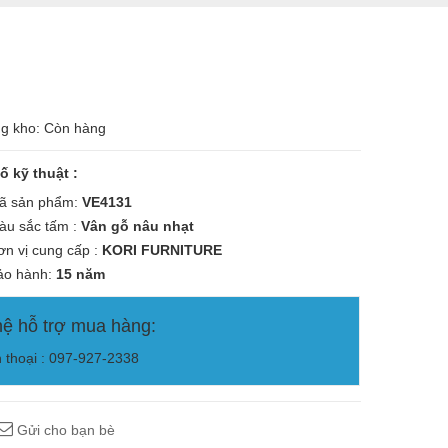
ng kho: Còn hàng
ố kỹ thuật :
 sản phẩm:
VE4131
u sắc tấm :
Vân gỗ nâu nhạt
n vị cung cấp :
KORI
FURNITURE
o hành:
15 năm
hệ hỗ trợ mua hàng:
n thoại : 097-927-2338
Gửi cho bạn bè