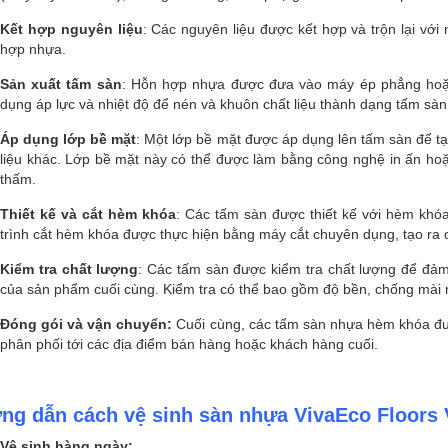
Kết hợp nguyên liệu
: Các nguyên liệu được kết hợp và trộn lại với 
hợp nhựa.
Sản xuất tấm sàn
: Hỗn hợp nhựa được đưa vào máy ép phẳng hoặc
dụng áp lực và nhiệt độ để nén và khuôn chất liệu thành dạng tấm sàn
Áp dụng lớp bề mặt
: Một lớp bề mặt được áp dụng lên tấm sàn để tạ
liệu khác. Lớp bề mặt này có thể được làm bằng công nghệ in ấn ho
thấm.
Thiết kế và cắt hèm khóa
: Các tấm sàn được thiết kế với hèm khó
trình cắt hèm khóa được thực hiện bằng máy cắt chuyên dụng, tạo ra 
Kiểm tra chất lượng
: Các tấm sàn được kiểm tra chất lượng để đả
của sản phẩm cuối cùng. Kiểm tra có thể bao gồm độ bền, chống mài 
Đóng gói và vận chuyển:
Cuối cùng, các tấm sàn nhựa hèm khóa đượ
phân phối tới các địa điểm bán hàng hoặc khách hàng cuối.
ng dẫn cách vệ sinh sàn nhựa VivaEco Floors
Vệ sinh hàng ngày: