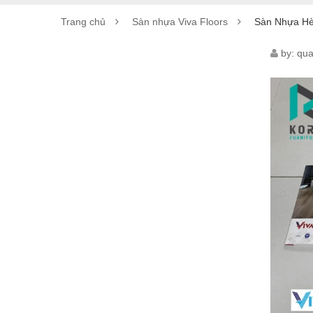
Trang chủ
Sàn nhựa Viva Floors
Sàn Nhựa Hè
SÀN
by:
qua
NHỰ
HÈM
KHO
VIVA
FLO
VE41