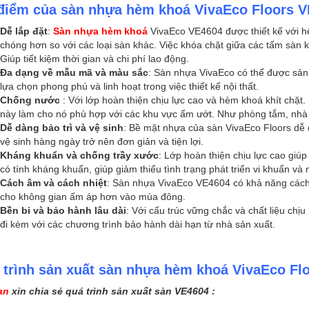
điểm của sàn nhựa hèm khoá VivaEco Floors 
Dễ lắp đặt
:
Sàn nhựa hèm khoá
VivaEco VE4604 được thiết kế với h
chóng hơn so với các loại sàn khác. Việc khóa chặt giữa các tấm sàn k
Giúp tiết kiệm thời gian và chi phí lao động.
Đa dạng về mẫu mã và màu sắc
: Sàn nhựa VivaEco có thể được sản
lựa chọn phong phú và linh hoạt trong việc thiết kế nội thất.
Chống nước
: Với lớp hoàn thiện chịu lực cao và hèm khoá khít chặt
này làm cho nó phù hợp với các khu vực ẩm ướt. Như phòng tắm, nh
Dễ dàng bảo trì và vệ sinh
: Bề mặt nhựa của sàn VivaEco Floors dễ 
vệ sinh hàng ngày trở nên đơn giản và tiện lợi.
Kháng khuẩn và chống trầy xước
: Lớp hoàn thiện chịu lực cao giúp
có tính kháng khuẩn, giúp giảm thiểu tình trạng phát triển vi khuẩn v
Cách âm và cách nhiệt
: Sàn nhựa VivaEco VE4604 có khả năng cách 
cho không gian ấm áp hơn vào mùa đông.
Bền bỉ và bảo hành lâu dài
: Với cấu trúc vững chắc và chất liệu chị
đi kèm với các chương trình bảo hành dài hạn từ nhà sản xuất.
 trình sản xuất sàn nhựa hèm khoá VivaEco Fl
an
xin chia sẻ quá trình sản xuất sàn VE4604 :