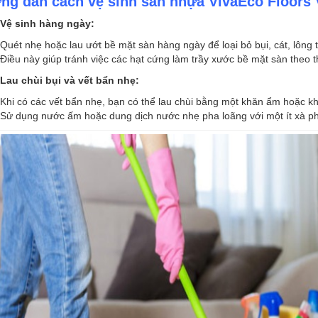
ng dẫn cách vệ sinh sàn nhựa VivaEco Floors
Vệ sinh hàng ngày:
Quét nhẹ hoặc lau ướt bề mặt sàn hàng ngày để loại bỏ bụi, cát, lông 
Điều này giúp tránh việc các hạt cứng làm trầy xước bề mặt sàn theo t
Lau chùi bụi và vết bẩn nhẹ:
Khi có các vết bẩn nhẹ, bạn có thể lau chùi bằng một khăn ẩm hoặc 
Sử dụng nước ấm hoặc dung dịch nước nhẹ pha loãng với một ít xà ph