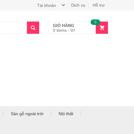
Dịch vụ
Hỗ trợ
Tài khoản
0
GIỎ HÀNG
0 items
-
0
₫
Sàn gỗ ngoài trời
Nội thất