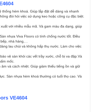
VE4604
ệ thống hèm khoá. Giúp lắp đặt dễ dàng và nhanh
hông đòi hỏi việc sử dụng keo hoặc công cụ đặc biệt.
 xuất với nhiều mẫu mã. Và gam màu đa dạng, giúp
. Sàn nhựa Viva Floors có tính chống nước tốt. Điều
à bếp, nhà hàng,…
dàng lau chùi và không hấp thụ nước. Làm cho việc
 bảo vệ sàn khỏi các vết trầy xước, chỗ bị va đập.Và
à nấm mốc.
âm và cách nhiệt. Giúp giảm thiểu tiếng ồn và giữ
u lực. Sàn nhựa hèm khoá thường có tuổi thọ cao. Và
oors VE4604