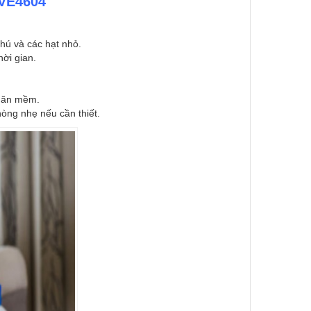
 VE4604
thú và các hạt nhỏ.
hời gian.
khăn mềm.
òng nhẹ nếu cần thiết.