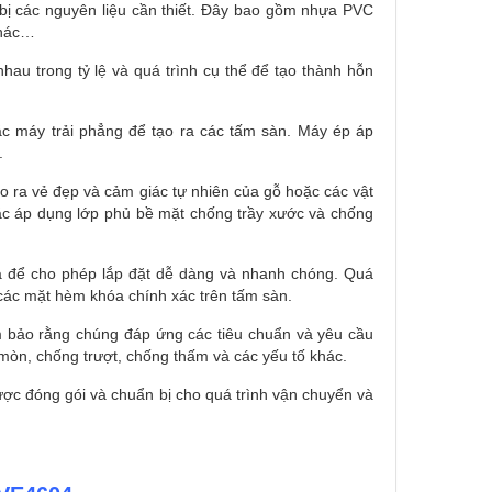
 bị các nguyên liệu cần thiết. Đây bao gồm nhựa PVC
khác…
nhau trong tỷ lệ và quá trình cụ thể để tạo thành hỗn
 máy trải phẳng để tạo ra các tấm sàn. Máy ép áp
.
o ra vẻ đẹp và cảm giác tự nhiên của gỗ hoặc các vật
ặc áp dụng lớp phủ bề mặt chống trầy xước và chống
a để cho phép lắp đặt dễ dàng và nhanh chóng. Quá
các mặt hèm khóa chính xác trên tấm sàn.
m bảo rằng chúng đáp ứng các tiêu chuẩn và yêu cầu
mòn, chống trượt, chống thấm và các yếu tố khác.
c đóng gói và chuẩn bị cho quá trình vận chuyển và