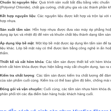
Chuẩn bị nguyên liệu
: Quá trình sản xuất bắt đầu bằng việc chuẩn
(Polyvinyl Chloride), chất gia cường, chất phụ gia và các thành phần 
Kết hợp nguyên liệu
: Các nguyên liệu được kết hợp và trộn lại với 
hợp nhựa.
Sản xuất tấm sàn
: Hỗn hợp nhựa được đưa vào máy ép phẳng hoặc
dụng áp lực và nhiệt độ để nén và khuôn chất liệu thành dạng tấm sàn
Áp dụng lớp bề mặt
: Một lớp bề mặt được áp dụng lên tấm sàn để tạ
liệu khác. Lớp bề mặt này có thể được làm bằng công nghệ in ấn ho
thấm.
Thiết kế và cắt hèm khóa
: Các tấm sàn được thiết kế với hèm khó
trình cắt hèm khóa được thực hiện bằng máy cắt chuyên dụng, tạo ra 
Kiểm tra chất lượng
: Các tấm sàn được kiểm tra chất lượng để đả
của sản phẩm cuối cùng. Kiểm tra có thể bao gồm độ bền, chống mài 
Đóng gói và vận chuyển:
Cuối cùng, các tấm sàn nhựa hèm khóa đượ
phân phối tới các địa điểm bán hàng hoặc khách hàng cuối.