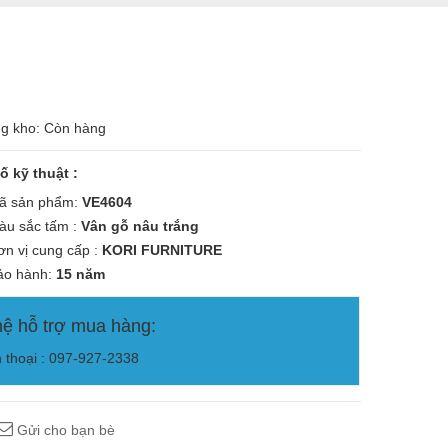
ng kho: Còn hàng
ố kỹ thuật :
 sản phẩm:
VE4604
u sắc tấm :
Vân gỗ nâu trắng
n vị cung cấp :
KORI
FURNITURE
o hành:
15 năm
hệ hỗ trợ mua hàng:
n thoại : 097-927-2338
Gửi cho bạn bè