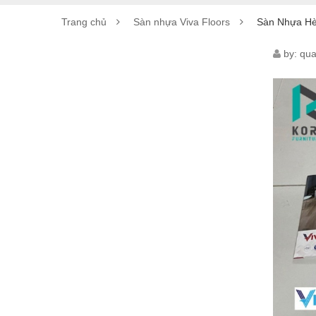
Trang chủ
Sàn nhựa Viva Floors
Sàn Nhựa Hè
SÀN
by:
qua
NHỰ
HÈM
KHO
VIVA
FLO
VE46