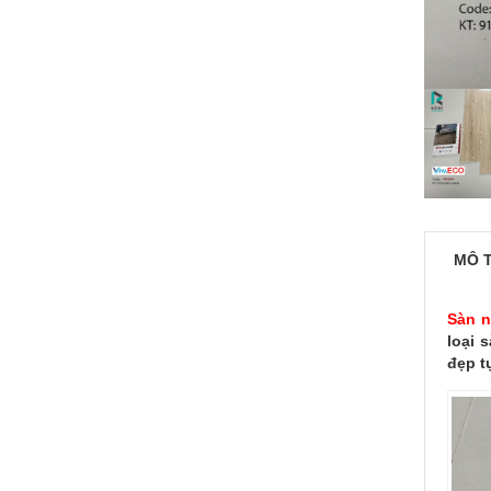
MÔ 
Sàn 
loại 
đẹp t