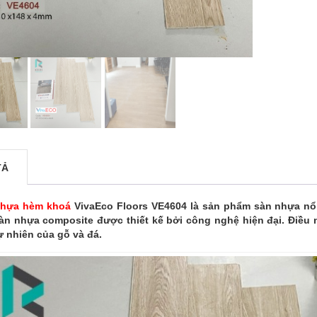
TẢ
nhựa hèm khoá
VivaEco Floors VE4604 là sản phẩm sàn nhựa nổi 
sàn nhựa composite được thiết kế bởi công nghệ hiện đại. Điều 
ự nhiên của gỗ và đá.