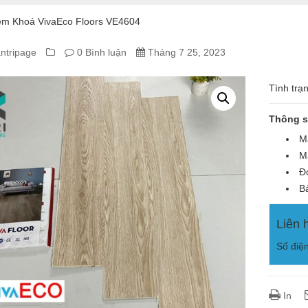
m Khoá VivaEco Floors VE4604
ntripage
0 Bình luận
Tháng 7 25, 2023
A
Tình trạ
Thông s
Á
Mã
Mà
ECO
Đơ
ORS
Bả
04
Liên 
Số điệ
In