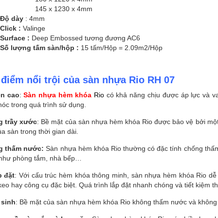
145 x 1230 x 4mm
Độ dày
: 4mm
Click :
Valinge
Surface :
Deep Embossed tương đương AC6
Số lượng tấm sàn/hộp :
15 tấm/Hộp = 2.09m2/Hộp
điểm nổi trội của sàn nhựa Rio RH 07
n cao
:
Sàn nhựa hèm khóa
Rio
có khả năng chịu được áp lực và 
óc trong quá trình sử dụng.
 trầy xước
: Bề mặt của sàn nhựa hèm khóa Rio được bảo vệ bởi một 
a sàn trong thời gian dài.
g thấm nước:
Sàn nhựa hèm khóa Rio thường có đặc tính chống thấm
 như phòng tắm, nhà bếp…
p đặt
: Với cấu trúc hèm khóa thông minh, sàn nhựa hèm khóa Rio dễ 
eo hay công cụ đặc biệt. Quá trình lắp đặt nhanh chóng và tiết kiệm th
 sinh
: Bề mặt của sàn nhựa hèm khóa Rio không thấm nước và không b