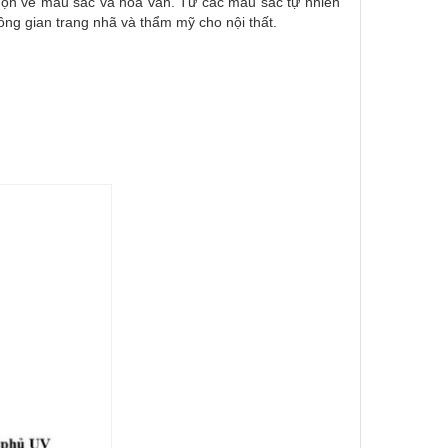
họn về màu sắc và hoa văn. Từ các màu sắc tự nhiên
ông gian trang nhã và thẩm mỹ cho nội thất.