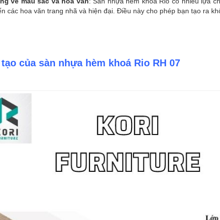
ng về màu sắc và hoa văn
: Sàn nhựa hèm khóa Rio có nhiều lựa c
n các hoa văn trang nhã và hiện đại. Điều này cho phép bạn tạo ra kh
 tạo của sàn nhựa hèm khoá Rio RH 07