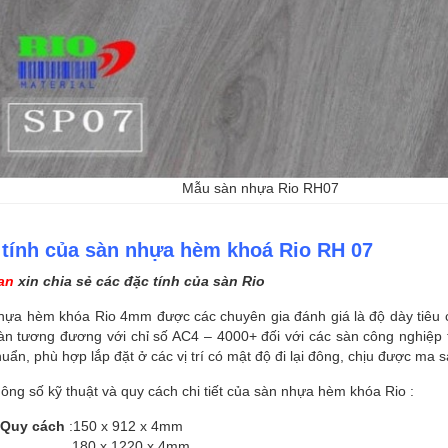
Mẫu sàn nhựa Rio RH07
 tính của sàn nhựa hèm khoá Rio RH 07
an
xin chia sẻ các đặc tính của sàn Rio
hựa hèm khóa Rio 4mm được các chuyên gia đánh giá là độ dày tiêu c
Sàn tương đương với chỉ số AC4 – 4000+ đối với các sàn công nghiệ
huẩn, phù hợp lắp đặt ở các vị trí có mật độ đi lại đông, chịu được ma s
ông số kỹ thuật và quy cách chi tiết của sàn nhựa hèm khóa Rio :
Quy cách
:150 x 912 x 4mm
180 x 1220 x 4mm