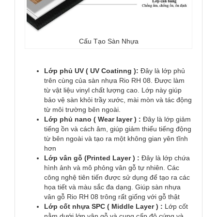
Cấu Tạo Sàn Nhựa
Lớp phủ UV ( UV Coatinng ):
Đây là lớp phủ
trên cùng của sàn nhựa Rio RH 08. Được làm
từ vật liệu vinyl chất lượng cao. Lớp này giúp
bảo vệ sàn khỏi trầy xước, mài mòn và tác động
từ môi trường bên ngoài.
Lớp phủ nano ( Wear layer ) :
Đây là lớp giảm
tiếng ồn và cách âm, giúp giảm thiểu tiếng động
từ bên ngoài và tạo ra một không gian yên tĩnh
hơn
Lớp vân gỗ (Printed Layer ) :
Đây là lớp chứa
hình ảnh và mô phỏng vân gỗ tự nhiên. Các
công nghệ tiên tiến được sử dụng để tạo ra các
họa tiết và màu sắc đa dạng. Giúp sàn nhựa
vân gỗ Rio RH 08 trông rất giống với gỗ thật
Lớp cốt nhựa SPC ( Middle Layer ) :
Lớp cốt
nằm dưới lớp vân gỗ và cung cấp độ cứng và