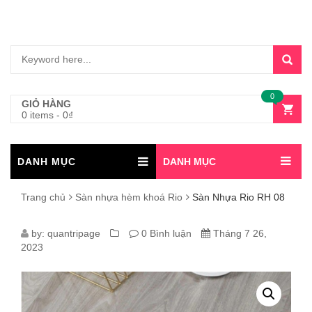
0
GIỎ HÀNG
0 items
-
0
₫
DANH MỤC
DANH MỤC
Trang chủ
Sàn nhựa hèm khoá Rio
Sàn Nhựa Rio RH 08
SÀN
by:
quantripage
0 Bình luận
Tháng 7 26,
2023
NHỰA
RIO