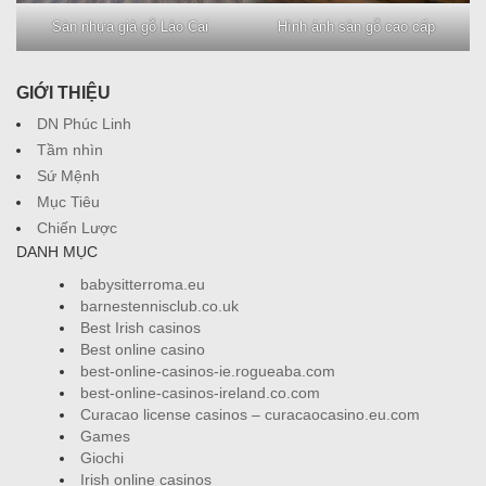
Sàn nhựa giả gỗ Lào Cai
Hình ảnh sàn gỗ cao cấp
GIỚI THIỆU
DN Phúc Linh
Tầm nhìn
Sứ Mệnh
Mục Tiêu
Chiến Lược
DANH MỤC
babysitterroma.eu
barnestennisclub.co.uk
Best Irish casinos
Best online casino
best-online-casinos-ie.rogueaba.com
best-online-casinos-ireland.co.com
Curacao license casinos – curacaocasino.eu.com
Games
Giochi
Irish online casinos