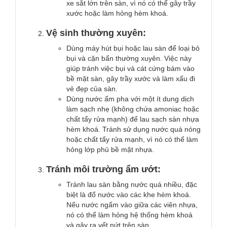
xe sắt lớn trên sàn, vì nó có thể gây trầy
xước hoặc làm hỏng hèm khoá.
Vệ sinh thường xuyên:
Dùng máy hút bụi hoặc lau sàn để loại bỏ
bụi và cặn bẩn thường xuyên. Việc này
giúp tránh việc bụi và cát cứng bám vào
bề mặt sàn, gây trầy xước và làm xấu đi
vẻ đẹp của sàn.
Dùng nước ấm pha với một ít dung dịch
làm sạch nhẹ (không chứa amoniac hoặc
chất tẩy rửa mạnh) để lau sạch sàn nhựa
hèm khoá. Tránh sử dụng nước quá nóng
hoặc chất tẩy rửa mạnh, vì nó có thể làm
hỏng lớp phủ bề mặt nhựa.
Tránh môi trường ẩm ướt:
Tránh lau sàn bằng nước quá nhiều, đặc
biệt là đổ nước vào các khe hèm khoá.
Nếu nước ngấm vào giữa các viên nhựa,
nó có thể làm hỏng hệ thống hèm khoá
và gây ra vết nứt trên sàn.