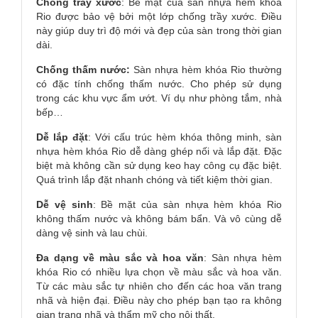
Chống trầy xước
: Bề mặt của sàn nhựa hèm khóa
Rio được bảo vệ bởi một lớp chống trầy xước. Điều
này giúp duy trì độ mới và đẹp của sàn trong thời gian
dài.
Chống thấm nước:
Sàn nhựa hèm khóa Rio thường
có đặc tính chống thấm nước. Cho phép sử dụng
trong các khu vực ẩm ướt. Ví dụ như phòng tắm, nhà
bếp…
Dễ lắp đặt
: Với cấu trúc hèm khóa thông minh, sàn
nhựa hèm khóa Rio dễ dàng ghép nối và lắp đặt. Đặc
biệt mà không cần sử dụng keo hay công cụ đặc biệt.
Quá trình lắp đặt nhanh chóng và tiết kiệm thời gian.
Dễ vệ sinh
: Bề mặt của sàn nhựa hèm khóa Rio
không thấm nước và không bám bẩn. Và vô cùng dễ
dàng vệ sinh và lau chùi.
Đa dạng về màu sắc và hoa văn
: Sàn nhựa hèm
khóa Rio có nhiều lựa chọn về màu sắc và hoa văn.
Từ các màu sắc tự nhiên cho đến các hoa văn trang
nhã và hiện đại. Điều này cho phép bạn tạo ra không
gian trang nhã và thẩm mỹ cho nội thất.