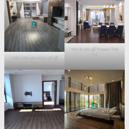
Ván lót sàn gỗ Vinasan Thái
lan
Hoàn thiện sàn nhựa giả gỗ
Bến Tre