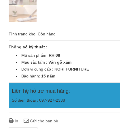
Tình trạng kho: Còn hàng
Thông số kỹ thuật :
Mã sản phẩm:
RH 08
Màu sắc tấm :
Vân gỗ xám
Đơn vị cung cấp :
KORI
FURNITURE
Bảo hành:
15 năm
Liên hệ hỗ trợ mua hàng:
Số điện thoại : 097-927-2338
In
Gửi cho bạn bè