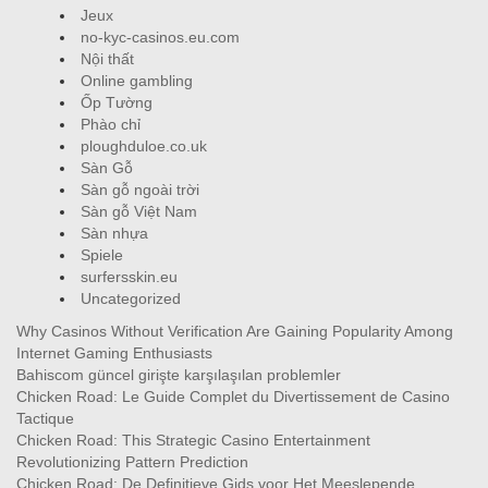
Jeux
no-kyc-casinos.eu.com
Nội thất
Online gambling
Ốp Tường
Phào chỉ
ploughduloe.co.uk
Sàn Gỗ
Sàn gỗ ngoài trời
Sàn gỗ Việt Nam
Sàn nhựa
Spiele
surfersskin.eu
Uncategorized
Why Casinos Without Verification Are Gaining Popularity Among
Internet Gaming Enthusiasts
Bahiscom güncel girişte karşılaşılan problemler
Chicken Road: Le Guide Complet du Divertissement de Casino
Tactique
Chicken Road: This Strategic Casino Entertainment
Revolutionizing Pattern Prediction
Chicken Road: De Definitieve Gids voor Het Meeslepende