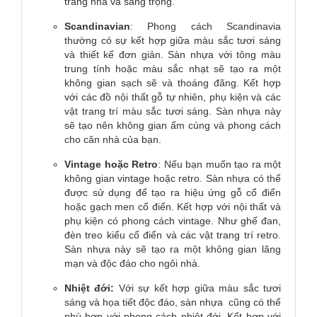
trang nhã và sang trọng.
Scandinavian
: Phong cách Scandinavia
thường có sự kết hợp giữa màu sắc tươi sáng
và thiết kế đơn giản. Sàn nhựa với tông màu
trung tính hoặc màu sắc nhạt sẽ tạo ra một
không gian sạch sẽ và thoáng đãng. Kết hợp
với các đồ nội thất gỗ tự nhiên, phụ kiện và các
vật trang trí màu sắc tươi sáng. Sàn nhựa này
sẽ tạo nên không gian ấm cúng và phong cách
cho căn nhà của bạn.
Vintage hoặc Retro
: Nếu bạn muốn tạo ra một
không gian vintage hoặc retro. Sàn nhựa có thể
được sử dụng để tạo ra hiệu ứng gỗ cổ điển
hoặc gạch men cổ điển. Kết hợp với nội thất và
phụ kiện có phong cách vintage. Như ghế đan,
đèn treo kiểu cổ điển và các vật trang trí retro.
Sàn nhựa này sẽ tạo ra một không gian lãng
mạn và độc đáo cho ngôi nhà.
Nhiệt đới:
Với sự kết hợp giữa màu sắc tươi
sáng và họa tiết độc đáo, sàn nhựa cũng có thể
phù hợp với phong cách nhiệt đới. Kết hợp với