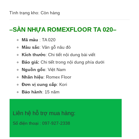
Tình trạng kho: Còn hàng
–SÀN NHỰA ROMEXFLOOR TA 020–
Mã màu
: TA 020
Màu sắc
: Vân gỗ nâu đỏ
Kích thước
: Chi tiết nội dung bài viết
Báo giá:
Chi tiết trong nội dung phía dưới
Nguồn gốc
: Việt Nam
Nhãn hiệu
: Romex Floor
Đơn vị cung cấp
: Kori
Bảo hành
: 15 năm
Liên hệ hỗ trợ mua hàng:
Số điện thoại : 097-927-2338