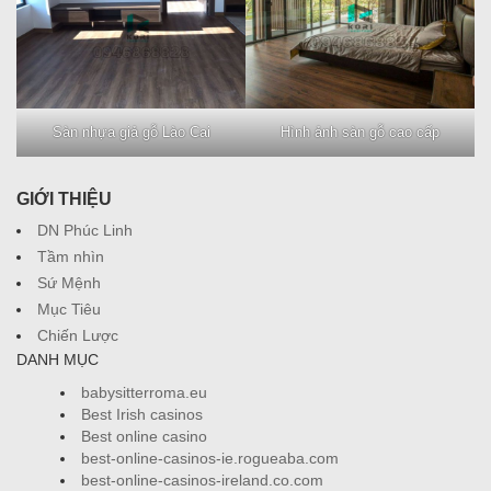
Sàn nhựa giả gỗ Lào Cai
Hình ảnh sàn gỗ cao cấp
GIỚI THIỆU
DN Phúc Linh
Tầm nhìn
Sứ Mệnh
Mục Tiêu
Chiến Lược
DANH MỤC
babysitterroma.eu
Best Irish casinos
Best online casino
best-online-casinos-ie.rogueaba.com
best-online-casinos-ireland.co.com