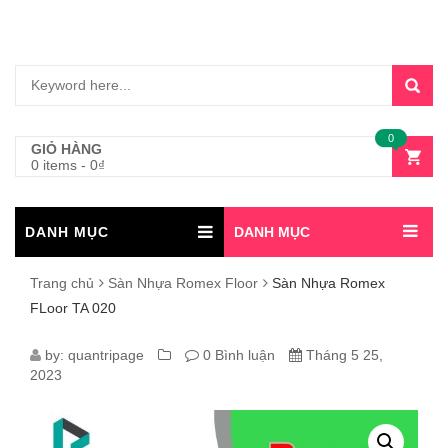
0
GIỎ HÀNG
0 items
-
0
₫
DANH MỤC
DANH MỤC
Trang chủ
Sàn Nhựa Romex Floor
Sàn Nhựa Romex
FLoor TA 020
SÀN
by:
quantripage
0 Bình luận
Tháng 5 25,
2023
NHỰA
ROMEX