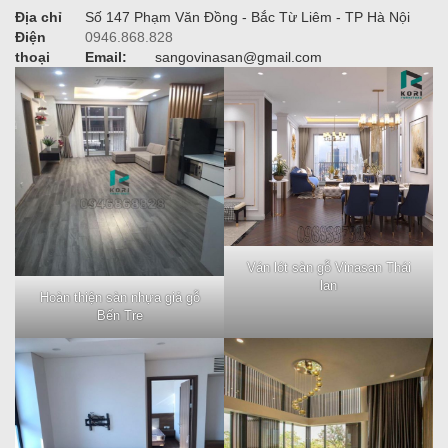
Địa chỉ
Số 147 Phạm Văn Đồng - Bắc Từ Liêm - TP Hà Nội
Điện
0946.868.828
thoại
Email:
sangovinasan@gmail.com
Ván lót sàn gỗ Vinasan Thái
lan
Hoàn thiện sàn nhựa giả gỗ
Bến Tre