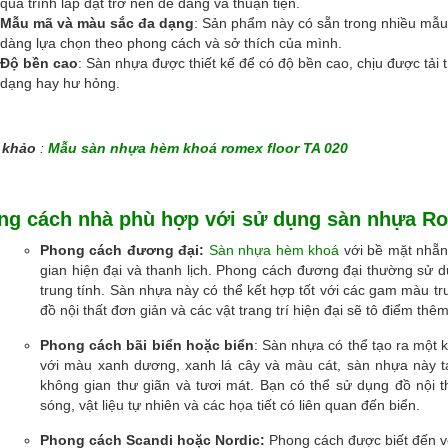
quá trình lắp đặt trở nên dễ dàng và thuận tiện.
Mẫu mã và màu sắc đa dạng
: Sản phẩm này có sẵn trong nhiều mẫu
dàng lựa chọn theo phong cách và sở thích của mình.
Độ bền cao
: Sàn nhựa được thiết kế để có độ bền cao, chịu được tải
dạng hay hư hỏng.
 khảo
:
Mẫu sàn nhựa hèm khoá romex floor TA 020
ng cách nhà phù hợp với sử dụng sàn nhựa Ro
Phong cách đương đại:
Sàn nhựa hèm khoá
với bề mặt nhẵn
gian hiện đại và thanh lịch. Phong cách đương đại thường sử dụ
trung tính. Sàn nhựa này có thể kết hợp tốt với các gam màu t
đồ nội thất đơn giản và các vật trang trí hiện đại sẽ tô điểm thê
Phong cách bãi biển hoặc biển
: Sàn nhựa có thể tạo ra một 
với màu xanh dương, xanh lá cây và màu cát, sàn nhựa này t
không gian thư giãn và tươi mát. Bạn có thể sử dụng đồ nội 
sóng, vật liệu tự nhiên và các họa tiết có liên quan đến biển.
Phong cách Scandi hoặc Nordic:
Phong cách được biết đến vớ