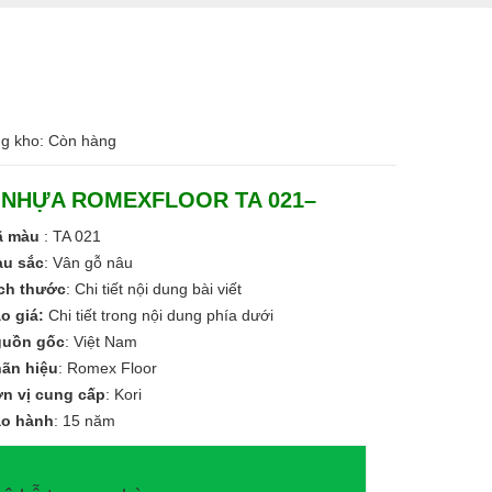
ng kho: Còn hàng
 NHỰA ROMEXFLOOR TA 021–
ã màu
: TA 021
u sắc
: Vân gỗ nâu
ch thước
: Chi tiết nội dung bài viết
o giá:
Chi tiết trong nội dung phía dưới
guồn gốc
: Việt Nam
ãn hiệu
: Romex Floor
n vị cung cấp
: Kori
o hành
: 15 năm