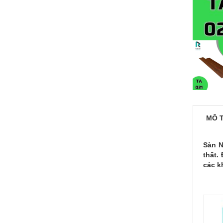
MÔ 
Sàn N
thất.
các k