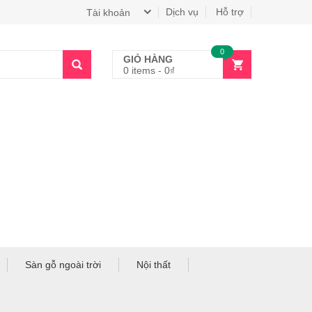
Dịch vụ
Hỗ trợ
Tài khoản
0
GIỎ HÀNG
0 items
-
0
₫
Sàn gỗ ngoài trời
Nội thất