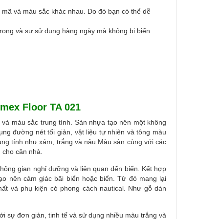
 mã và màu sắc khác nhau. Do đó bạn có thể dễ
 trọng và sự sử dụng hàng ngày mà không bị biến
mex Floor TA 021
 và màu sắc trung tính. Sàn nhựa tạo nên một không
ng đường nét tối giản, vật liệu tự nhiên và tông màu
rung tính như xám, trắng và nâu.Màu sàn cùng với các
m cho căn nhà.
không gian nghỉ dưỡng và liên quan đến biển. Kết hợp
ạo nên cảm giác bãi biển hoặc biển. Từ đó mang lại
thất và phụ kiện có phong cách nautical. Như gỗ dán
i sự đơn giản, tinh tế và sử dụng nhiều màu trắng và