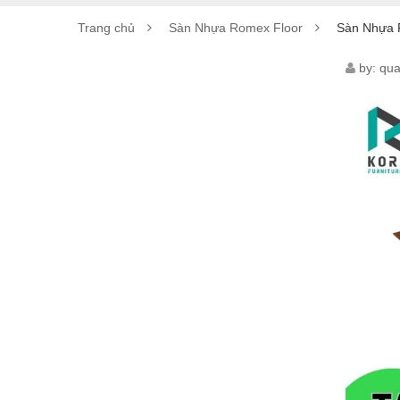
Trang chủ
Sàn Nhựa Romex Floor
Sàn Nhựa 
SÀN
by:
qua
NHỰ
ROM
FLO
TA
021