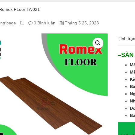
Romex FLoor TA 021
ntripage
0 Bình luận
Tháng 5 25, 2023
A
Tình trạ
EX
–SÀN
OR
M
Mà
Kí
Bá
N
Nh
Đơ
Bả