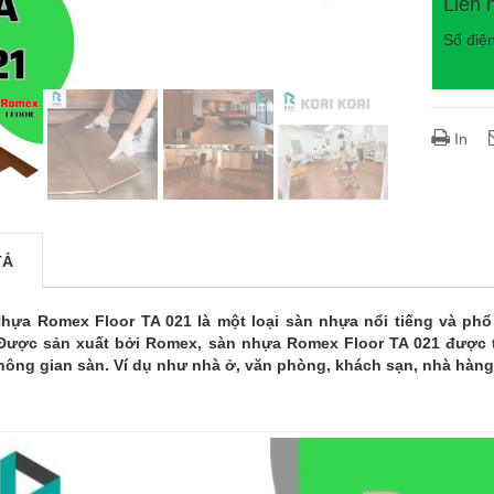
Liên 
Số điệ
In
TẢ
hựa Romex Floor TA 021 là một loại sàn nhựa nổi tiếng và ph
 Được sản xuất bởi Romex, sàn nhựa Romex Floor TA 021 được t
hông gian sàn. Ví dụ như nhà ở, văn phòng, khách sạn, nhà hàn