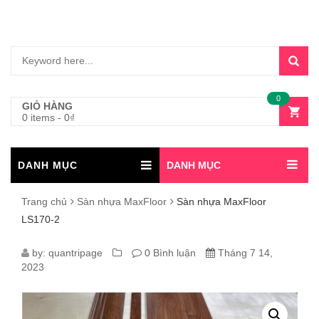
0
GIỎ HÀNG
0 items
-
0
₫
DANH MỤC
DANH MỤC
Trang chủ
Sàn nhựa MaxFloor
Sàn nhựa MaxFloor
LS170-2
SÀN
by:
quantripage
0 Bình luận
Tháng 7 14,
2023
NHỰA
MAXFLOOR