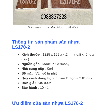
Mẫu sàn nhựa MaxFloor LS170-2
Thông tin sản phẩm sàn nhựa
LS170-2
Kích thước
: 1225 x 183 x 4.2mm ( dài x rộng x
dày )
Nguồn gốc
: Made in Germany
Nhà cung cấp
: Kori
Bề mặt
: Vân gỗ tự nhiên
Quy cách đóng hộp
: 9 tấm /1 hộp = 2.017m2
Đơn giá :
245.000đ
Bảo hành
: 10 năm
Ưu điểm của sàn nhựa LS170-2