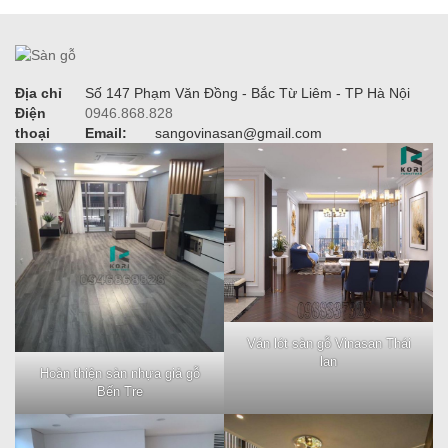
Địa chỉ
Số 147 Phạm Văn Đồng - Bắc Từ Liêm - TP Hà Nội
Điện
0946.868.828
thoại
Email:
sangovinasan@gmail.com
Ván lót sàn gỗ Vinasan Thái
lan
Hoàn thiện sàn nhựa giả gỗ
Bến Tre