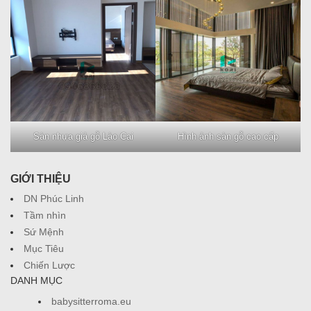
Sàn nhựa giả gỗ Lào Cai
Hình ảnh sàn gỗ cao cấp
GIỚI THIỆU
DN Phúc Linh
Tầm nhìn
Sứ Mệnh
Mục Tiêu
Chiến Lược
DANH MỤC
babysitterroma.eu