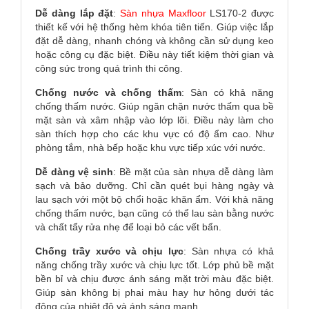
Dễ dàng lắp đặt
:
Sàn nhựa Maxfloor
LS170-2 được
thiết kế với hệ thống hèm khóa tiên tiến. Giúp việc lắp
đặt dễ dàng, nhanh chóng và không cần sử dụng keo
hoặc công cụ đặc biệt. Điều này tiết kiệm thời gian và
công sức trong quá trình thi công.
Chống nước và chống thấm
: Sàn có khả năng
chống thấm nước. Giúp ngăn chặn nước thấm qua bề
mặt sàn và xâm nhập vào lớp lõi. Điều này làm cho
sàn thích hợp cho các khu vực có độ ẩm cao. Như
phòng tắm, nhà bếp hoặc khu vực tiếp xúc với nước.
Dễ dàng vệ sinh
: Bề mặt của sàn nhựa dễ dàng làm
sạch và bảo dưỡng. Chỉ cần quét bụi hàng ngày và
lau sạch với một bộ chổi hoặc khăn ẩm. Với khả năng
chống thấm nước, bạn cũng có thể lau sàn bằng nước
và chất tẩy rửa nhẹ để loại bỏ các vết bẩn.
Chống trầy xước và chịu lực
: Sàn nhựa có khả
năng chống trầy xước và chịu lực tốt. Lớp phủ bề mặt
bền bỉ và chịu được ánh sáng mặt trời màu đặc biệt.
Giúp sàn không bị phai màu hay hư hỏng dưới tác
động của nhiệt độ và ánh sáng mạnh.