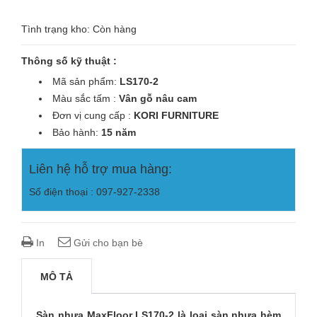
Tình trạng kho: Còn hàng
Thông số kỹ thuật :
Mã sản phẩm:
LS170-2
Màu sắc tấm :
Vân gỗ nâu cam
Đơn vị cung cấp :
KORI
FURNITURE
Bảo hành:
15 năm
Liên hệ hỗ trợ mua hàng:
Số điện thoại : 097-927-2338
In
Gửi cho bạn bè
MÔ TẢ
Sàn nhựa MaxFloor LS170-2 là loại sàn nhựa hèm