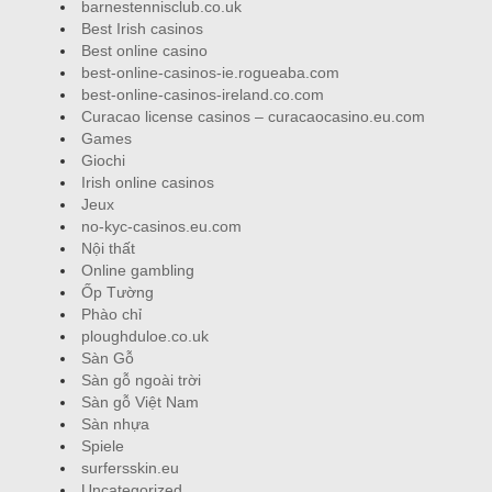
barnestennisclub.co.uk
Best Irish casinos
Best online casino
best-online-casinos-ie.rogueaba.com
best-online-casinos-ireland.co.com
Curacao license casinos – curacaocasino.eu.com
Games
Giochi
Irish online casinos
Jeux
no-kyc-casinos.eu.com
Nội thất
Online gambling
Ốp Tường
Phào chỉ
ploughduloe.co.uk
Sàn Gỗ
Sàn gỗ ngoài trời
Sàn gỗ Việt Nam
Sàn nhựa
Spiele
surfersskin.eu
Uncategorized