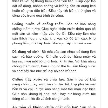
thiết kế với hệ thống hèm khóa tiên tiến. Giúp việc lắp
đặt dễ dàng, nhanh chóng và không cần sử dụng keo
hoặc công cụ đặc biệt. Điều này tiết kiệm thời gian và
công sức trong quá trình thi công.
Chống nước và chống thấm
: Sàn có khả năng
chống thấm nước. Giúp ngăn chặn nước thấm qua bề
mặt sàn và xâm nhập vào lớp lõi. Điều này làm cho
sàn thích hợp cho các khu vực có độ ẩm cao. Như
phòng tắm, nhà bếp hoặc khu vực tiếp xúc với nước.
Dễ dàng vệ sinh
: Bề mặt của sàn nhựa dễ dàng làm
sạch và bảo dưỡng. Chỉ cần quét bụi hàng ngày và
lau sạch với một bộ chổi hoặc khăn ẩm. Với khả năng
chống thấm nước, bạn cũng có thể lau sàn bằng nước
và chất tẩy rửa nhẹ để loại bỏ các vết bẩn.
Chống trầy xước và chịu lực
: Sàn nhựa có khả
năng chống trầy xước và chịu lực tốt. Lớp phủ bề mặt
bền bỉ và chịu được ánh sáng mặt trời màu đặc biệt.
Giúp sàn không bị phai màu hay hư hỏng dưới tác
động của nhiệt độ và ánh sáng mạnh.
An toàn và không chứa chất độc hại:
Sàn nhựa