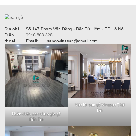
Địa chỉ
Số 147 Phạm Văn Đồng - Bắc Từ Liêm - TP Hà Nội
Điện
0946.868.828
thoại
Email:
sangovinasan@gmail.com
Ván lót sàn gỗ Vinasan Thái
lan
Hoàn thiện sàn nhựa giả gỗ
Bến Tre