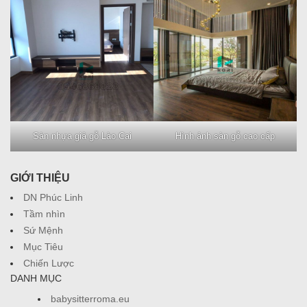
Sàn nhựa giả gỗ Lào Cai
Hình ảnh sàn gỗ cao cấp
GIỚI THIỆU
DN Phúc Linh
Tầm nhìn
Sứ Mệnh
Mục Tiêu
Chiến Lược
DANH MỤC
babysitterroma.eu