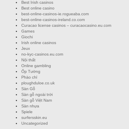
Best Irish casinos
Best online casino
best-online-casinos-ie.rogueaba.com
best-online-casinos-ireland.co.com
Curacao license casinos – curacaocasino.eu.com
Games
Giochi
Irish online casinos
Jeux
no-kyc-casinos.eu.com
Nội thất
Online gambling
Ốp Tường
Phào chỉ
ploughduloe.co.uk
Sàn Gỗ
Sàn gỗ ngoài trời
Sàn gỗ Việt Nam
Sàn nhựa
Spiele
surfersskin.eu
Uncategorized