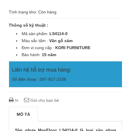
Tình trạng kho: Còn hàng
Thông số kỹ thuật :
Mã sản phẩm:
LS4114-0
Màu sắc tấm :
Vân gỗ xám
Đơn vị cung cấp :
KORI
FURNITURE
Bảo hành:
15 năm
Liên hệ hỗ trợ mua hàng:
Số điện thoại : 097-927-2338
In
Gửi cho bạn bè
MÔ TẢ
Sàn nhựa MaxFloor LS4114-0 là loại sàn nhựa