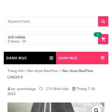
0
GIỎ HÀNG
0 items
-
0
₫
DANH MỤC
DANH MỤC
Trang chủ
Sàn nhựa MaxFloor
Sàn nhựa MaxFloor
LS4114-0
SÀN
by:
quantripage
0 Bình luận
Tháng 7 18,
2023
NHỰA
MAXFLOOR