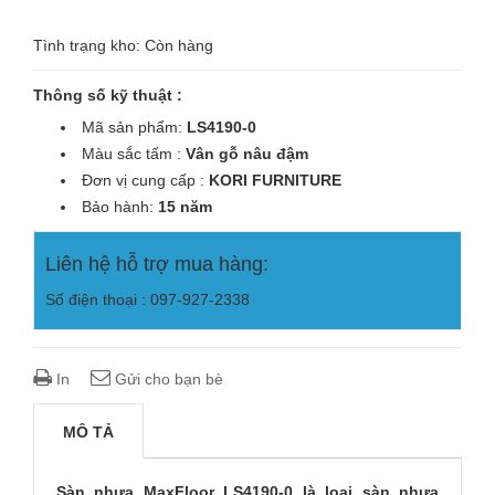
Tình trạng kho: Còn hàng
Thông số kỹ thuật :
Mã sản phẩm:
LS4190-0
Màu sắc tấm :
Vân gỗ nâu đậm
Đơn vị cung cấp :
KORI
FURNITURE
Bảo hành:
15 năm
Liên hệ hỗ trợ mua hàng:
Số điện thoại : 097-927-2338
In
Gửi cho bạn bè
MÔ TẢ
Sàn nhựa MaxFloor LS4190-0 là loại sàn nhựa