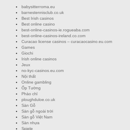
babysitterroma.eu
barnestennisclub.co.uk
Best Irish casinos
Best online casino
best-online-casinos-ie.rogueaba.com
best-online-casinos-ireland.co.com
Curacao license casinos – curacaocasino.eu.com
Games
Giochi
Irish online casinos
Jeux
no-kyc-casinos.eu.com
Nội thất
Online gambling
Ốp Tường
Phào chỉ
ploughduloe.co.uk
Sàn Gỗ
Sàn gỗ ngoài trời
Sàn gỗ Việt Nam
Sàn nhựa
Spiele