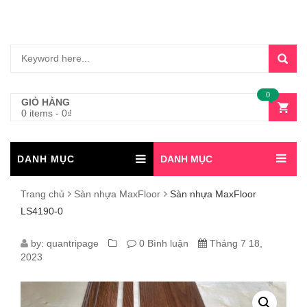
0
GIỎ HÀNG
0 items
-
0
₫
DANH MỤC
DANH MỤC
Trang chủ
Sàn nhựa MaxFloor
Sàn nhựa MaxFloor
LS4190-0
SÀN
by:
quantripage
0 Bình luận
Tháng 7 18,
2023
NHỰA
MAXFLOOR