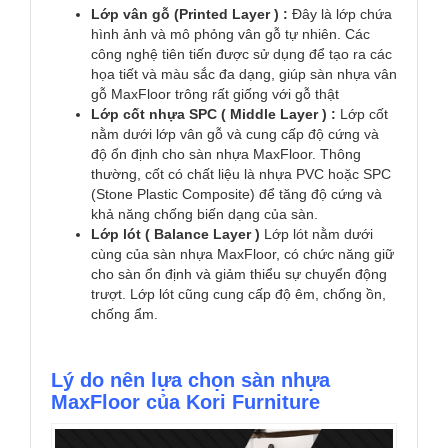
Lớp vân gỗ (Printed Layer ) :
Đây là lớp chứa
hình ảnh và mô phỏng vân gỗ tự nhiên. Các
công nghệ tiên tiến được sử dụng để tạo ra các
họa tiết và màu sắc đa dạng, giúp sàn nhựa vân
gỗ MaxFloor trông rất giống với gỗ thật
Lớp cốt nhựa SPC ( Middle Layer ) :
Lớp cốt
nằm dưới lớp vân gỗ và cung cấp độ cứng và
độ ổn định cho sàn nhựa MaxFloor. Thông
thường, cốt có chất liệu là nhựa PVC hoặc SPC
(Stone Plastic Composite) để tăng độ cứng và
khả năng chống biến dạng của sàn.
Lớp lót ( Balance Layer )
Lớp lót nằm dưới
cùng của sàn nhựa MaxFloor, có chức năng giữ
cho sàn ổn định và giảm thiểu sự chuyển động
trượt. Lớp lót cũng cung cấp độ êm, chống ồn,
chống ẩm.
Lý do nên lựa chọn sàn nhựa
MaxFloor của Kori Furniture