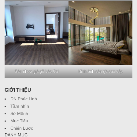
Sàn nhựa giả gỗ Lào Cai
Hình ảnh sàn gỗ cao cấp
GIỚI THIỆU
DN Phúc Linh
Tầm nhìn
Sứ Mệnh
Mục Tiêu
Chiến Lược
DANH MỤC