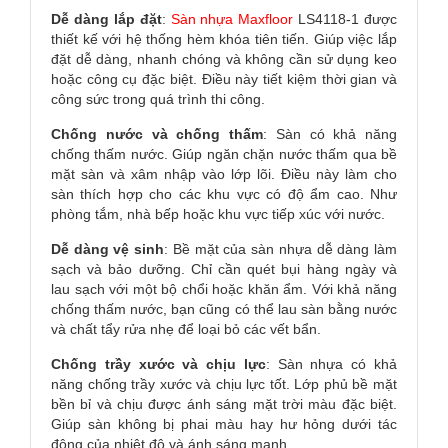
Dễ dàng lắp đặt
:
Sàn nhựa Maxfloor
LS4118-1 được
thiết kế với hệ thống hèm khóa tiên tiến. Giúp việc lắp
đặt dễ dàng, nhanh chóng và không cần sử dụng keo
hoặc công cụ đặc biệt. Điều này tiết kiệm thời gian và
công sức trong quá trình thi công.
Chống nước và chống thấm
: Sàn có khả năng
chống thấm nước. Giúp ngăn chặn nước thấm qua bề
mặt sàn và xâm nhập vào lớp lõi. Điều này làm cho
sàn thích hợp cho các khu vực có độ ẩm cao. Như
phòng tắm, nhà bếp hoặc khu vực tiếp xúc với nước.
Dễ dàng vệ sinh
: Bề mặt của sàn nhựa dễ dàng làm
sạch và bảo dưỡng. Chỉ cần quét bụi hàng ngày và
lau sạch với một bộ chổi hoặc khăn ẩm. Với khả năng
chống thấm nước, bạn cũng có thể lau sàn bằng nước
và chất tẩy rửa nhẹ để loại bỏ các vết bẩn.
Chống trầy xước và chịu lực
: Sàn nhựa có khả
năng chống trầy xước và chịu lực tốt. Lớp phủ bề mặt
bền bỉ và chịu được ánh sáng mặt trời màu đặc biệt.
Giúp sàn không bị phai màu hay hư hỏng dưới tác
động của nhiệt độ và ánh sáng mạnh.