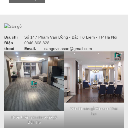
Địa chỉ
Số 147 Phạm Văn Đồng - Bắc Từ Liêm - TP Hà Nội
Điện
0946.868.828
thoại
Email:
sangovinasan@gmail.com
Ván lót sàn gỗ Vinasan Thái
lan
Hoàn thiện sàn nhựa giả gỗ
Bến Tre