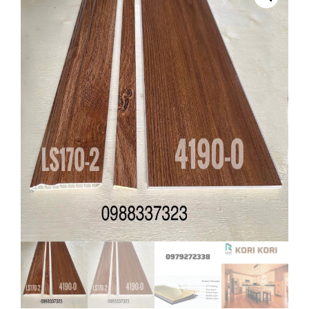
LS4190-
0