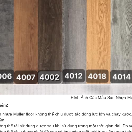
Hình Ảnh Các Mẫu Sàn Nhựa Mul
iểm:
 nhựa Muller floor không thể chịu được tác động lực lớn và chày xướ
ẩm.
ng thể tái sử dụng được sau khi sử dụng trong một thời gian dài. Do vậ
ng thể chịu được nhiệt độ cao và ánh sáng mặt trời trực tiếp trong th