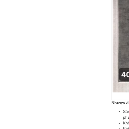
Nhược đ
Sàn
ph
Khô
Khô