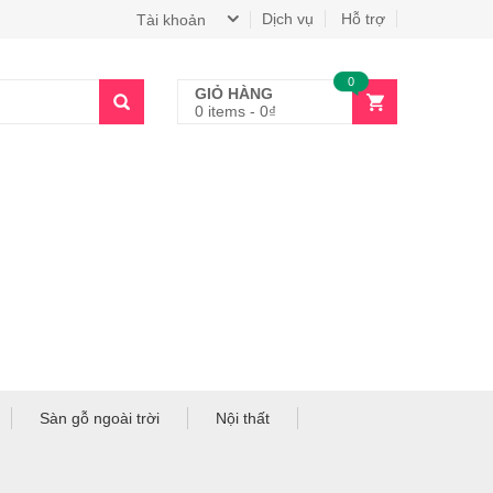
Dịch vụ
Hỗ trợ
Tài khoản
0
GIỎ HÀNG
0 items
-
0
₫
Sàn gỗ ngoài trời
Nội thất