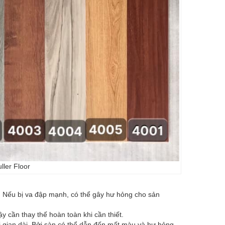
ler Floor
c. Nếu bị va đập mạnh, có thể gây hư hỏng cho sản
y cần thay thế hoàn toàn khi cần thiết.
ời gian dài. Bởi sàn có thể dẫn đến mất màu và hư hỏng