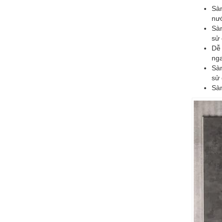
Sàn
nư
Sàn
sử 
Dễ 
nga
Sàn
sử 
Sàn