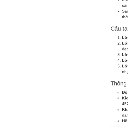
sả
Sàn
thờ
Cấu tạ
Lớ
Lớ
đẹp
Lớ
Lớ
Lớp
nhự
Thông 
Độ
Kí
45
Kh
dạ
Hệ