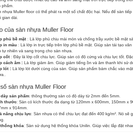
n phẩm.
 nhựa Muller floor có thể phát ra một số chất độc hại. Nếu để sàn tiếp 
i gian dài.
o của sàn nhựa Muller Floor
p phủ bề mặt
: Là lớp phủ chịu mài mòn và chống trầy xước bề mặt s
p in màu
: Là lớp in trực tiếp trên lớp phủ bề mặt. Giúp sàn tái tạo v
 tự nhiên và sang trọng cho sàn nhựa.
p cốt
: Đây là lớp cốt chịu lực. Giúp sàn có độ cứng và chịu lực tốt. 
p cách âm :
Là lớp giảm âm. Giúp giảm tiếng ồn và âm thanh khi sử 
 lót :
Là lớp lót dưới cùng của sàn. Giúp sản phẩm bám chắc vào mặt 
a..
số sàn nhựa Muller Floor
 dày sản phẩm
: thông thường sàn có độ dày từ 2mm đến 5mm.
ch thước
: Sàn có kích thước đa dạng từ 120mm x 600mm, 150mm 
7mm x 914mm.
ả năng chịu lực
: Sàn nhựa có thể chịu lực đạt đến 400 kg/m². Nó sẽ g
ng.
 thống khóa
: Sàn sử dụng hệ thống khóa Unilin. Giúp việc lắp đặt nh