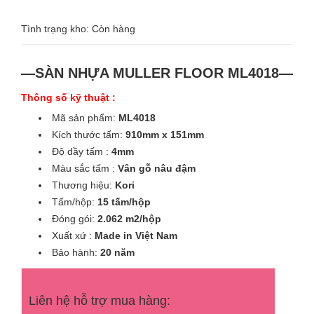
Tình trạng kho: Còn hàng
—SÀN NHỰA MULLER FLOOR ML4018—
Thông số kỹ thuật :
Mã sản phẩm:
ML4018
Kích thước tấm:
910mm x 151mm
Độ dầy tấm :
4mm
Màu sắc tấm :
Vân gỗ nâu đậm
Thương hiệu:
Kori
Tấm/hộp:
15 tấm/hộp
Đóng gói:
2.062 m2/hộp
Xuất xứ :
Made in Việt Nam
Bảo hành:
20 năm
Liên hệ hỗ trợ mua hàng: