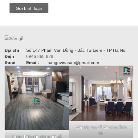
Địa chỉ
Số 147 Phạm Văn Đồng - Bắc Từ Liêm - TP Hà Nội
Điện
0946.868.828
thoại
Email:
sangovinasan@gmail.com
Ván lót sàn gỗ Vinasan Thái
lan
Hoàn thiện sàn nhựa giả gỗ