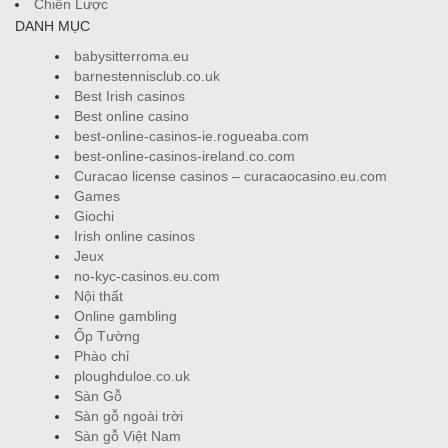
Chiến Lược
DANH MỤC
babysitterroma.eu
barnestennisclub.co.uk
Best Irish casinos
Best online casino
best-online-casinos-ie.rogueaba.com
best-online-casinos-ireland.co.com
Curacao license casinos – curacaocasino.eu.com
Games
Giochi
Irish online casinos
Jeux
no-kyc-casinos.eu.com
Nội thất
Online gambling
Ốp Tường
Phào chỉ
ploughduloe.co.uk
Sàn Gỗ
Sàn gỗ ngoài trời
Sàn gỗ Việt Nam