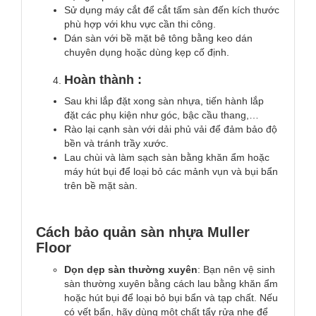
Sử dụng máy cắt để cắt tấm sàn đến kích thước
phù hợp với khu vực cần thi công.
Dán sàn với bề mặt bê tông bằng keo dán
chuyên dụng hoặc dùng kẹp cố định.
Hoàn thành :
Sau khi lắp đặt xong sàn nhựa, tiến hành lắp
đặt các phụ kiện như góc, bậc cầu thang,…
Rào lại cạnh sàn với dải phủ vải để đảm bảo độ
bền và tránh trầy xước.
Lau chùi và làm sạch sàn bằng khăn ẩm hoặc
máy hút bụi để loại bỏ các mảnh vụn và bụi bẩn
trên bề mặt sàn.
Cách bảo quản sàn nhựa Muller
Floor
Dọn dẹp sàn thường xuyên
: Bạn nên vệ sinh
sàn thường xuyên bằng cách lau bằng khăn ẩm
hoặc hút bụi để loại bỏ bụi bẩn và tạp chất. Nếu
có vết bẩn, hãy dùng một chất tẩy rửa nhẹ để