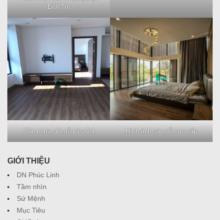
Bến Tre
Sàn nhựa giả gỗ Lào Cai
Hình ảnh sàn gỗ cao cấp
GIỚI THIỆU
DN Phúc Linh
Tầm nhìn
Sứ Mệnh
Mục Tiêu