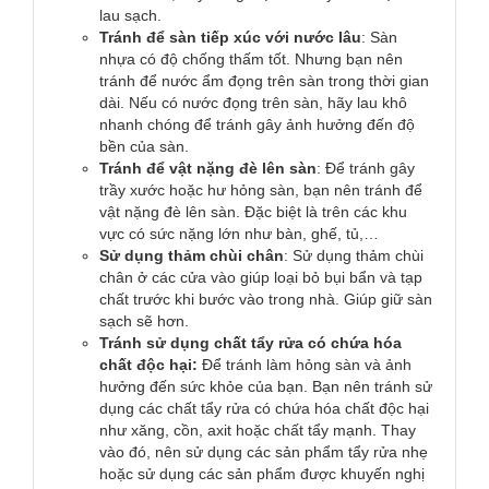
lau sạch.
Tránh để sàn tiếp xúc với nước lâu
: Sàn
nhựa có độ chống thấm tốt. Nhưng bạn nên
tránh để nước ẩm đọng trên sàn trong thời gian
dài. Nếu có nước đọng trên sàn, hãy lau khô
nhanh chóng để tránh gây ảnh hưởng đến độ
bền của sàn.
Tránh để vật nặng đè lên sàn
: Để tránh gây
trầy xước hoặc hư hỏng sàn, bạn nên tránh để
vật nặng đè lên sàn. Đặc biệt là trên các khu
vực có sức nặng lớn như bàn, ghế, tủ,…
Sử dụng thảm chùi chân
: Sử dụng thảm chùi
chân ở các cửa vào giúp loại bỏ bụi bẩn và tạp
chất trước khi bước vào trong nhà. Giúp giữ sàn
sạch sẽ hơn.
Tránh sử dụng chất tẩy rửa có chứa hóa
chất độc hại:
Để tránh làm hỏng sàn và ảnh
hưởng đến sức khỏe của bạn. Bạn nên tránh sử
dụng các chất tẩy rửa có chứa hóa chất độc hại
như xăng, cồn, axit hoặc chất tẩy mạnh. Thay
vào đó, nên sử dụng các sản phẩm tẩy rửa nhẹ
hoặc sử dụng các sản phẩm được khuyến nghị