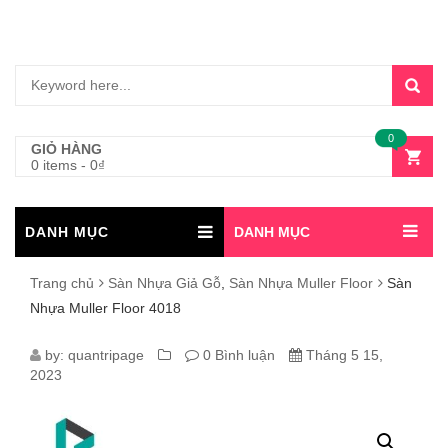
0
GIỎ HÀNG
0 items
-
0
₫
DANH MỤC
DANH MỤC
Trang chủ
Sàn Nhựa Giả Gỗ
,
Sàn Nhựa Muller Floor
Sàn
Nhựa Muller Floor 4018
SÀN
by:
quantripage
0 Bình luận
Tháng 5 15,
2023
NHỰA
MULLER