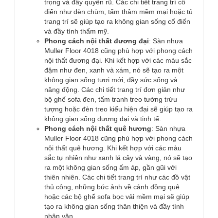
trọng và đầy quyến rũ. Các chi tiết trang trí cổ
điển như đèn chùm, tấm thảm mềm mại hoặc tủ
trang trí sẽ giúp tạo ra không gian sống cổ điển
và đầy tính thẩm mỹ.
Phong cách nội thất đương đại
: Sàn nhựa
Muller Floor 4018 cũng phù hợp với phong cách
nội thất đương đại. Khi kết hợp với các màu sắc
đậm như đen, xanh và xám, nó sẽ tạo ra một
không gian sống tươi mới, đầy sức sống và
năng động. Các chi tiết trang trí đơn giản như
bộ ghế sofa đen, tấm tranh treo tường trừu
tượng hoặc đèn treo kiểu hiện đại sẽ giúp tạo ra
không gian sống đương đại và tinh tế.
Phong cách nội thất quê hương
: Sàn nhựa
Muller Floor 4018 cũng phù hợp với phong cách
nội thất quê hương. Khi kết hợp với các màu
sắc tự nhiên như xanh lá cây và vàng, nó sẽ tạo
ra một không gian sống ấm áp, gần gũi với
thiên nhiên. Các chi tiết trang trí như các đồ vật
thủ công, những bức ảnh về cảnh đồng quê
hoặc các bộ ghế sofa bọc vải mềm mại sẽ giúp
tạo ra không gian sống thân thiện và đầy tính
nhân văn.