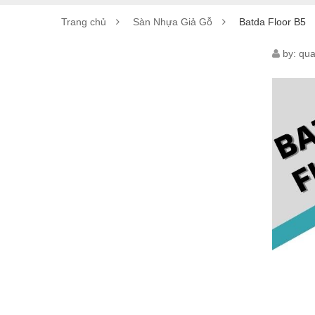
Trang chủ
Sàn Nhựa Giả Gỗ
Batda Floor B5
BAT
by:
qua
FLO
B5