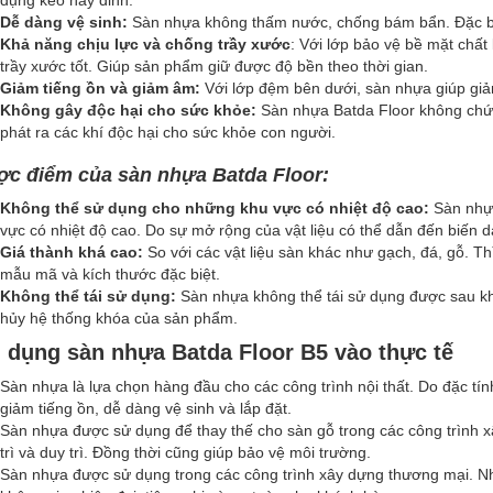
dụng keo hay đinh.
Dễ dàng vệ sinh:
Sàn nhựa không thấm nước, chống bám bẩn. Đặc biệt
Khả năng chịu lực và chống trầy xước
: Với lớp bảo vệ bề mặt chất
trầy xước tốt. Giúp sản phẩm giữ được độ bền theo thời gian.
Giảm tiếng ồn và giảm âm:
Với lớp đệm bên dưới, sàn nhựa giúp giả
Không gây độc hại cho sức khỏe:
Sàn nhựa Batda Floor không chứa
phát ra các khí độc hại cho sức khỏe con người.
c điểm của sàn nhựa Batda Floor:
Không thể sử dụng cho những khu vực có nhiệt độ cao:
Sàn nhựa
vực có nhiệt độ cao. Do sự mở rộng của vật liệu có thể dẫn đến biến
Giá thành khá cao:
So với các vật liệu sàn khác như gạch, đá, gỗ. Th
mẫu mã và kích thước đặc biệt.
Không thể tái sử dụng:
Sàn nhựa không thể tái sử dụng được sau khi 
hủy hệ thống khóa của sản phẩm.
 dụng sàn nhựa Batda Floor B5 vào thực tế
Sàn nhựa là lựa chọn hàng đầu cho các công trình nội thất. Do đặc tí
giảm tiếng ồn, dễ dàng vệ sinh và lắp đặt.
Sàn nhựa được sử dụng để thay thế cho sàn gỗ trong các công trình x
trì và duy trì. Đồng thời cũng giúp bảo vệ môi trường.
Sàn nhựa được sử dụng trong các công trình xây dựng thương mại. Như