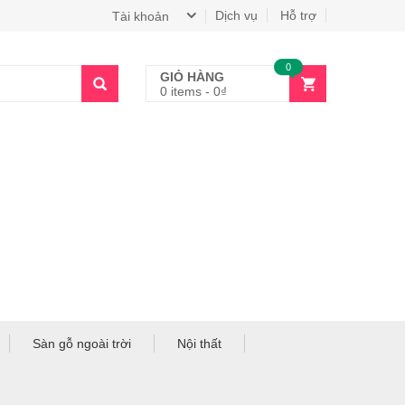
Dịch vụ
Hỗ trợ
Tài khoản
0
GIỎ HÀNG
0 items
-
0
₫
Sàn gỗ ngoài trời
Nội thất