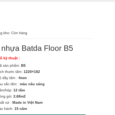
ng kho: Còn hàng
 nhựa Batda Floor B5
ố kỹ thuật :
 sản phẩm:
B5
ch thước tấm:
1220×182
 dầy tấm :
4mm
u sắc tấm :
màu nâu sáng
ấm/hộp:
12 tấm
ng gói:
2,68m2
ất xứ :
Made in Việt Nam
o hành:
15 năm