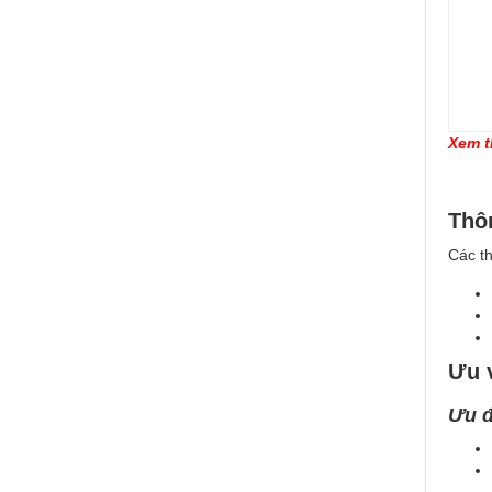
Xem t
Thô
Các t
Ưu 
Ưu đ