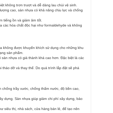
 không trơn trượt và dễ dàng lau chùi vệ sinh.
 lượng cao, sàn nhựa có khả năng chịu lực và chống
m tiếng ồn và giảm âm tốt.
 các hóa chất độc hại như formaldehyde và không
 không được khuyến khích sử dụng cho những khu
 dạng sản phẩm.
ì sàn nhựa có giá thành khá cao hơn. Đặc biệt là các
tháo dỡ và thay thế. Do quá trình lắp đặt sẽ phá
nh chống trầy xước, chống thấm nước, độ bền cao,
ây dựng. Sàn nhựa giúp giảm chi phí xây dựng, bảo
 siêu thị, nhà sách, cửa hàng bán lẻ, để tạo nên