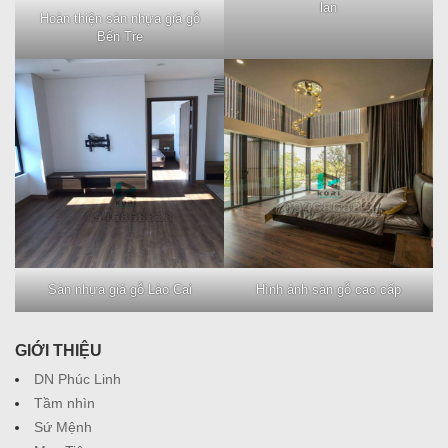
lan
Hoàn thiện sàn nhựa giả gỗ
Bến Tre
Sàn nhựa giả gỗ Lào Cai
Hình ảnh sàn gỗ cao cấp
GIỚI THIỆU
DN Phúc Linh
Tầm nhìn
Sứ Mệnh