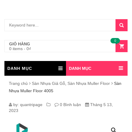
0
GIỎ HÀNG
0 items
-
0
₫
DANH MỤC
DANH MỤC
Trang chủ
Sàn Nhựa Giả Gỗ
,
Sàn Nhựa Muller Floor
Sàn
Nhựa Muller Floor 4005
SÀN
by:
quantripage
0 Bình luận
Tháng 5 13,
2023
NHỰA
MULLER