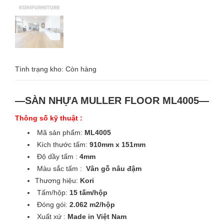
Tình trạng kho: Còn hàng
—SÀN NHỰA MULLER FLOOR ML4005—
Thông số kỹ thuật :
Mã sản phẩm:
ML4005
Kích thước tấm:
910mm x 151mm
Độ dầy tấm :
4mm
Màu sắc tấm :
Vân gỗ nâu đậm
Thương hiệu:
Kori
Tấm/hộp:
15 tấm/hộp
Đóng gói:
2.062 m2/hộp
Xuất xứ :
Made in Việt Nam