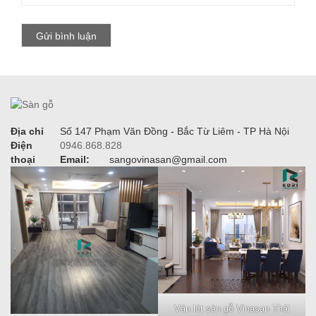
Địa chỉ
Số 147 Phạm Văn Đồng - Bắc Từ Liêm - TP Hà Nội
Điện
0946.868.828
thoại
Email:
sangovinasan@gmail.com
Ván lót sàn gỗ Vinasan Thái