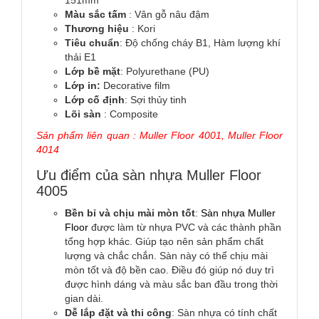
151mm
Màu sắc tấm
: Vân gỗ nâu đậm
Thương hiệu
: Kori
Tiêu chuẩn
: Độ chống cháy B1, Hàm lượng khí
thải E1
Lớp bề mặt
: Polyurethane (PU)
Lớp in:
Decorative film
Lớp cố định
: Sợi thủy tinh
Lõi sàn
: Composite
Sản phẩm liên quan :
Muller Floor 4001
,
Muller Floor
4014
Ưu điểm của sàn nhựa Muller Floor
4005
Bền bỉ và chịu mài mòn tốt
:
Sàn nhựa Muller
Floor
được làm từ nhựa PVC và các thành phần
tổng hợp khác. Giúp tạo nên sản phẩm chất
lượng và chắc chắn. Sàn này có thể chịu mài
mòn tốt và độ bền cao. Điều đó giúp nó duy trì
được hình dáng và màu sắc ban đầu trong thời
gian dài.
Dễ lắp đặt và thi công
: Sàn nhựa có tính chất