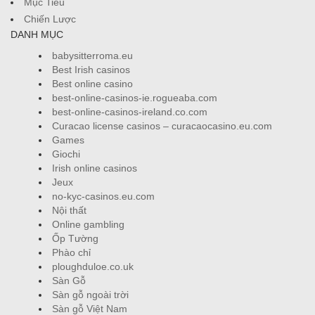
Mục Tiêu
Chiến Lược
DANH MỤC
babysitterroma.eu
Best Irish casinos
Best online casino
best-online-casinos-ie.rogueaba.com
best-online-casinos-ireland.co.com
Curacao license casinos – curacaocasino.eu.com
Games
Giochi
Irish online casinos
Jeux
no-kyc-casinos.eu.com
Nội thất
Online gambling
Ốp Tường
Phào chỉ
ploughduloe.co.uk
Sàn Gỗ
Sàn gỗ ngoài trời
Sàn gỗ Việt Nam