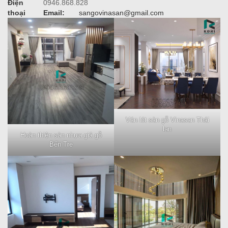
Điện
0946.868.828
thoại
Email:
sangovinasan@gmail.com
Ván lót sàn gỗ Vinasan Thái
lan
Hoàn thiện sàn nhựa giả gỗ
Bến Tre