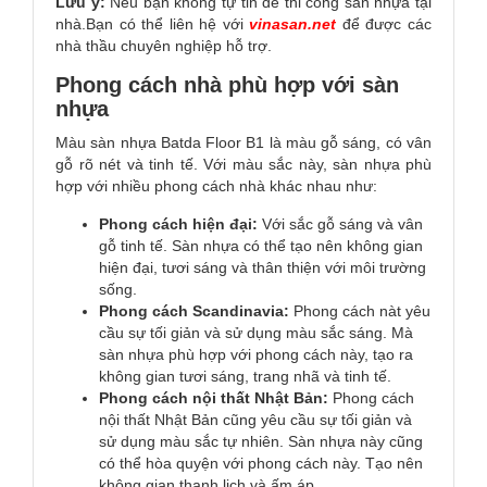
Lưu ý:
Nếu bạn không tự tin để thi công sàn nhựa tại
nhà.Bạn có thể liên hệ với
vinasan.net
để được các
nhà thầu chuyên nghiệp hỗ trợ.
Phong cách nhà phù hợp với sàn
nhựa
Màu sàn nhựa Batda Floor B1 là màu gỗ sáng, có vân
gỗ rõ nét và tinh tế. Với màu sắc này, sàn nhựa phù
hợp với nhiều phong cách nhà khác nhau như:
Phong cách hiện đại:
Với sắc gỗ sáng và vân
gỗ tinh tế. Sàn nhựa có thể tạo nên không gian
hiện đại, tươi sáng và thân thiện với môi trường
sống.
Phong cách Scandinavia:
Phong cách nàt yêu
cầu sự tối giản và sử dụng màu sắc sáng. Mà
sàn nhựa phù hợp với phong cách này, tạo ra
không gian tươi sáng, trang nhã và tinh tế.
Phong cách nội thất Nhật Bản:
Phong cách
nội thất Nhật Bản cũng yêu cầu sự tối giản và
sử dụng màu sắc tự nhiên. Sàn nhựa này cũng
có thể hòa quyện với phong cách này. Tạo nên
không gian thanh lịch và ấm áp.