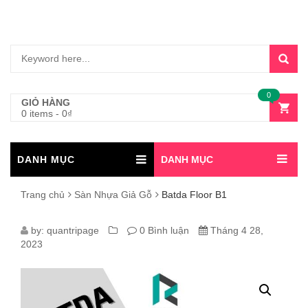
0
GIỎ HÀNG
0 items
-
0
₫
DANH MỤC
DANH MỤC
Trang chủ
Sàn Nhựa Giả Gỗ
Batda Floor B1
BATDA
by:
quantripage
0 Bình luận
Tháng 4 28,
2023
FLOOR
B1