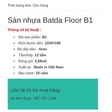
Tình trạng kho: Còn hàng
Sàn nhựa Batda Floor B1
Thông số kỹ thuật :
Mã sản phẩm:
B1
Kích thước tấm:
1220×180
Độ dầy tấm :
4mm
Tấm/hộp:
12 tấm
Đóng gói:
2,68m2
Xuất xứ :
Made in Việt Nam
Bảo hành:
15 năm
Liên hệ hỗ trợ mua hàng:
Số điện thoại : 097-927-2338