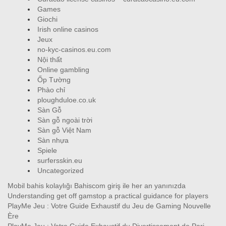
Games
Giochi
Irish online casinos
Jeux
no-kyc-casinos.eu.com
Nội thất
Online gambling
Ốp Tường
Phào chỉ
ploughduloe.co.uk
Sàn Gỗ
Sàn gỗ ngoài trời
Sàn gỗ Việt Nam
Sàn nhựa
Spiele
surfersskin.eu
Uncategorized
Mobil bahis kolaylığı Bahiscom giriş ile her an yanınızda
Understanding get off gamstop a practical guidance for players
PlayMe Jeu : Votre Guide Exhaustif du Jeu de Gaming Nouvelle
Ère