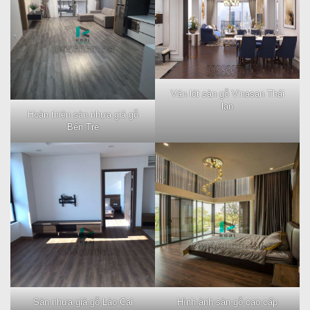
Ván lót sàn gỗ Vinasan Thái
lan
Hoàn thiện sàn nhựa giả gỗ
Bến Tre
Sàn nhựa giả gỗ Lào Cai
Hình ảnh sàn gỗ cao cấp