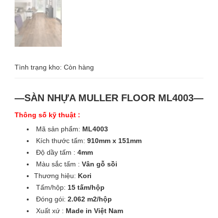
Tình trạng kho: Còn hàng
—SÀN NHỰA MULLER FLOOR ML4003—
Thông số kỹ thuật :
Mã sản phẩm:
ML4003
Kích thước tấm:
910mm x 151mm
Độ dầy tấm :
4mm
Màu sắc tấm :
Vân gỗ sồi
Thương hiệu:
Kori
Tấm/hộp:
15 tấm/hộp
Đóng gói:
2.062 m2/hộp
Xuất xứ :
Made in Việt Nam