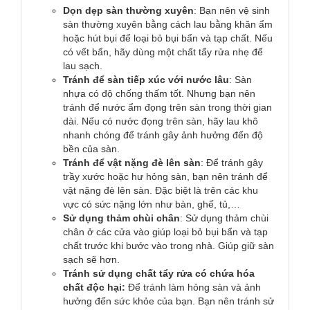
Dọn dẹp sàn thường xuyên
: Bạn nên vệ sinh
sàn thường xuyên bằng cách lau bằng khăn ẩm
hoặc hút bụi để loại bỏ bụi bẩn và tạp chất. Nếu
có vết bẩn, hãy dùng một chất tẩy rửa nhẹ để
lau sạch.
Tránh để sàn tiếp xúc với nước lâu
: Sàn
nhựa có độ chống thấm tốt. Nhưng bạn nên
tránh để nước ẩm đọng trên sàn trong thời gian
dài. Nếu có nước đọng trên sàn, hãy lau khô
nhanh chóng để tránh gây ảnh hưởng đến độ
bền của sàn.
Tránh để vật nặng đè lên sàn
: Để tránh gây
trầy xước hoặc hư hỏng sàn, bạn nên tránh để
vật nặng đè lên sàn. Đặc biệt là trên các khu
vực có sức nặng lớn như bàn, ghế, tủ,…
Sử dụng thảm chùi chân
: Sử dụng thảm chùi
chân ở các cửa vào giúp loại bỏ bụi bẩn và tạp
chất trước khi bước vào trong nhà. Giúp giữ sàn
sạch sẽ hơn.
Tránh sử dụng chất tẩy rửa có chứa hóa
chất độc hại:
Để tránh làm hỏng sàn và ảnh
hưởng đến sức khỏe của bạn. Bạn nên tránh sử