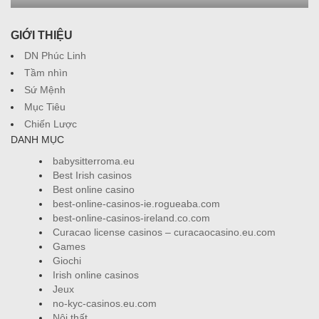
GIỚI THIỆU
DN Phúc Linh
Tầm nhìn
Sứ Mệnh
Mục Tiêu
Chiến Lược
DANH MỤC
babysitterroma.eu
Best Irish casinos
Best online casino
best-online-casinos-ie.rogueaba.com
best-online-casinos-ireland.co.com
Curacao license casinos – curacaocasino.eu.com
Games
Giochi
Irish online casinos
Jeux
no-kyc-casinos.eu.com
Nội thất