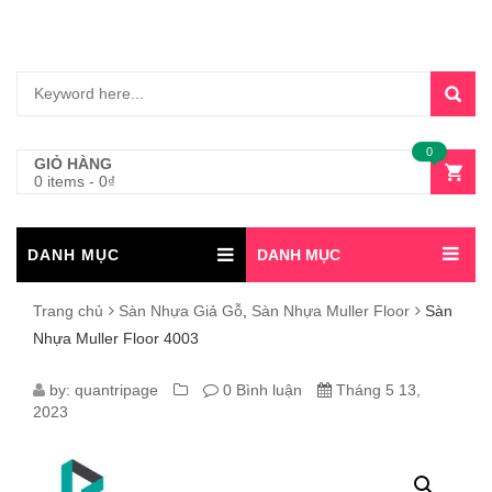
0
GIỎ HÀNG
0 items
-
0
₫
DANH MỤC
DANH MỤC
Trang chủ
Sàn Nhựa Giả Gỗ
,
Sàn Nhựa Muller Floor
Sàn
Nhựa Muller Floor 4003
SÀN
by:
quantripage
0 Bình luận
Tháng 5 13,
2023
NHỰA
MULLER