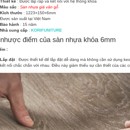
Thiết kế
: Được lắp ráp và kết nối với hệ thống khóa
Màu sắc
:
Sàn nhựa giả vân gỗ
Kích thước
: 1223×150×6mm
Được sản xuất tại Việt Nam
Bảo hành
: 15 năm
Nhà cung cấp
:
KORIFUNITURE
nhược điểm của sàn nhựa khóa 6mm
ểm :
Lắp đặt
: Được thiết kế để lắp đặt dễ dàng mà không cần sử dụng keo
kết nối chắc chắn với nhau. Điều này giảm thiểu sự cần thiết của các 