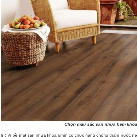
Chọn màu sắc sàn nhựa hèm khóa 
nh :
Vì bề mặt sàn nhựa khóa 6mm có chức năng chống thấm nước nên vi