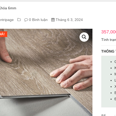
Khóa 6mm
ntripage
0 Bình luận
Tháng 6 3, 2024
A
357,00
IÁ!
Tình trạ
A
THÔNG 
Số