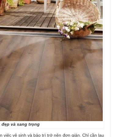
đẹp và sang trọng
ệc vệ sinh và bảo trì trở nên đơn giản. Chỉ cần lau