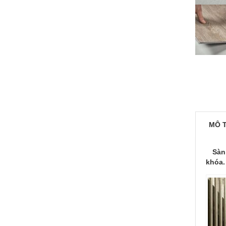
MÔ 
Sàn n
khóa.