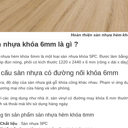
Hoàn thiện sàn nhựa hèm khóa 6
 nhựa khóa 6mm là gì ?
hựa hèm khóa 6mm là một loại sàn nhựa khóa SPC. Được làm bằng b
p đùn nóng, phôi có kích thước 1220 x 2440 x 6 mm (rộng x dài x dày
 cấu sàn nhựa có đường nối khóa 6mm
 ra, độ dày của sàn nhựa giả gỗ khóa cũng khác nhau. Phạm vi ứng d
hương mại như cửa hàng và văn phòng.
ới các ứng dụng như nhà ở, sàn vinyl có đường may khóa 6 mm thườn
h và thoải mái khi sử dụng hàng ngày.
g tin sản phẩm sàn nhựa hèm khóa 6mm
Chất liệu
: Sàn nhựa SPC