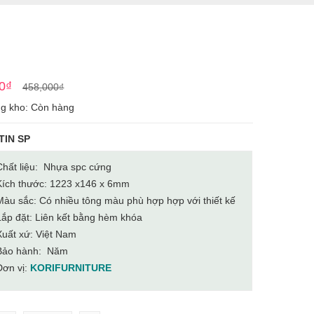
Giá
Giá
0
₫
458,000
₫
gốc
hiện
ng kho: Còn hàng
là:
tại
458,000₫.
là:
TIN SP
357,000₫.
Chất liệu: Nhựa spc cứng
Kích thước: 1223 x146 x 6mm
Màu sắc: Có nhiều tông màu phù hợp hợp với thiết kế
Lắp đặt: Liên kết bằng hèm khóa
Xuất xứ: Việt Nam
Bảo hành: Năm
Đơn vị:
KORIFURNITURE