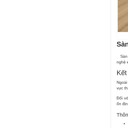
Sàn
Sàn n
nghệ é
Kết
Ngoài
vực t
Đối v
ổn địn
Thôn