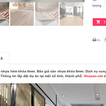
lượng
T
In
TẢ
hựa hèm khóa 6mm. Báo giá sàn nhựa khóa 6mm. Dịch vụ cung c
 Thông tin lắp đặt dự án tại một số tỉnh, thành phố.
Vinasan.net
m