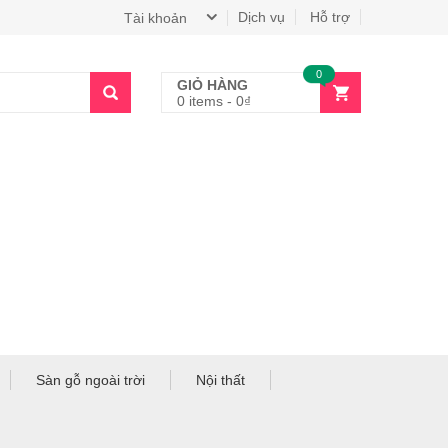
Dịch vụ
Hỗ trợ
Tài khoản
0
GIỎ HÀNG
0 items
-
0
₫
Sàn gỗ ngoài trời
Nội thất