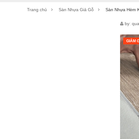
Trang chủ
Sàn Nhựa Giả Gỗ
Sàn Nhựa Hèm 
SÀN
by:
qua
NHỰ
GIẢM G
HÈM
KHÓ
6MM